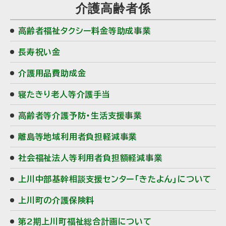
介護高齢者係
イ
高齢者福祉タクシー料金等助成事業
ド
長寿祝い金
・
介護用品費助成金
メ
寝たきり老人等介護手当
ニ
高齢者等介護予防・生活支援事業
ュ
離島等地域利用者負担軽減事業
ー
社会福祉法人等利用者負担額軽減事業
上川中部基幹相談支援センター「きたよん」について
上川町の介護保険料
第2期上川町福祉総合計画について