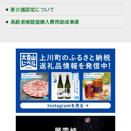
要介護認定について
高齢者補聴器購入費用助成事業
ピ
ッ
ク
ア
ッ
プ