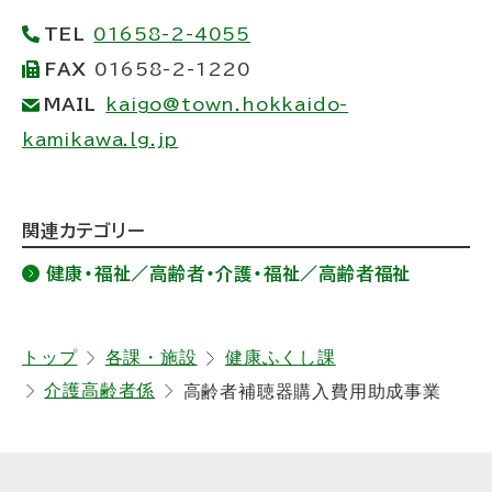
プ
TEL
01658-2-4055
に
FAX
01658-2-1220
戻
MAIL
kaigo@town.hokkaido-
る
kamikawa.lg.jp
ト
関連カテゴリー
ッ
健康・福祉／高齢者・介護・福祉／高齢者福祉
プ
に
戻
トップ
各課・施設
健康ふくし課
介護高齢者係
高齢者補聴器購入費用助成事業
る
サ