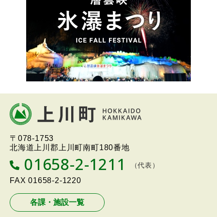
本
文
へ
北海道上川町
Hokkaido Kamikawa
〒078-1753
戻
Twon
北海道上川郡上川町南町180番地
る
01658-2-1211
T
（代表）
メ
E
L
FAX
01658-2-1220
ニ
ュ
各課・施設一覧
ー