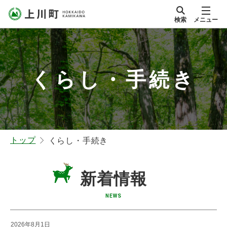
本
検索
メニュー
文
サイト内
北海道上川町
へ
Hokkaido Kamikawa
メ
Twon
ニ
くらし・手続き
ュ
ー
へ
トップ
くらし・手続き
新着情報
NEWS
2026年8月1日