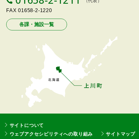
（代表）
メ
E
L
FAX
01658-2-1220
ニ
ュ
各課・施設一覧
ー
へ
戻
る
サイトについて
ウェブアクセシビリティへの取り組み
サイトマップ