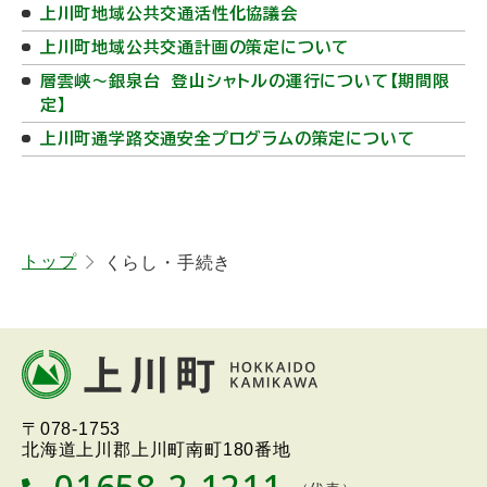
上川町地域公共交通活性化協議会
上川町地域公共交通計画の策定について
層雲峡～銀泉台 登山シャトルの運行について【期間限
定】
上川町通学路交通安全プログラムの策定について
ト
トップ
くらし・手続き
ッ
プ
本
に
文
戻
へ
る
北海道上川町
Hokkaido Kamikawa
〒078-1753
戻
Twon
北海道上川郡上川町南町180番地
る
01658-2-1211
T