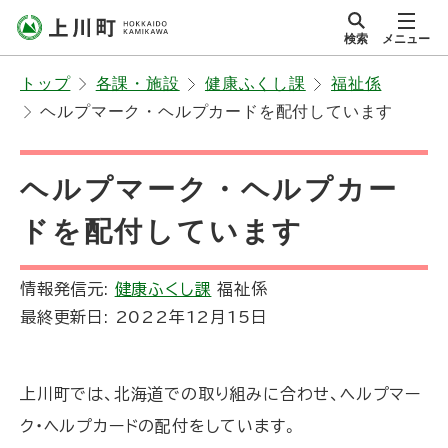
本
検索
メニュー
文
サイト内
北海道上川町
へ
Hokkaido Kamikawa
トップ
各課・施設
健康ふくし課
福祉係
メ
Twon
ヘルプマーク・ヘルプカードを配付しています
ニ
ュ
ー
ヘルプマーク・ヘルプカー
へ
ドを配付しています
情報発信元:
健康ふくし課
福祉係
最終更新日:
2022年12月15日
上川町では、北海道での取り組みに合わせ、ヘルプマー
ク・ヘルプカードの配付をしています。