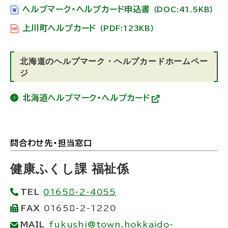
ヘルプマーク・ヘルプカード申込書
（DOC:41.5KB）
上川町ヘルプカード
（PDF:123KB）
北海道のヘルプマーク・ヘルプカードホームペー
ジ
北海道ヘルプマーク・ヘルプカード
(
外
部
サ
イ
問合わせ先・担当窓口
ト
ト
)
ッ
健康ふくし課 福祉係
プ
TEL
01658-2-4055
に
FAX
01658-2-1220
戻
MAIL
fukushi@town.hokkaido-
る