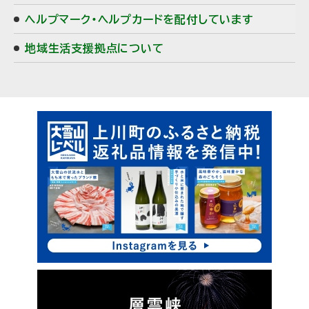
ヘルプマーク・ヘルプカードを配付しています
地域生活支援拠点について
ピ
ッ
ク
ア
ッ
プ