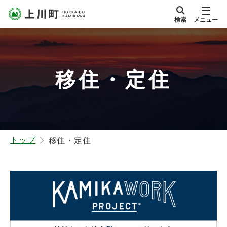
本
検索
メニュー
文
サイト内
北海道上川町
へ
Hokkaido Kamikawa
メ
Twon
ニ
移住・定住
ュ
ー
へ
トップ
移住・定住