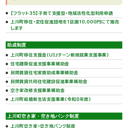
す
）
【フラット35】子育て支援型・地域活性化型利用申請
(
上川町移住・定住促進団地を1区画10,000円にて販売
外
します
部
サ
助成制度
イ
上川町移住支援金(UIJターン新規就業支援事業)
ト
住宅建築促進支援事業補助金
)
民間賃貸住宅家賃助成事業補助金
民間賃貸共同住宅建設促進事業補助金
空き家改修支援事業補助金
上川町結婚新生活支援事業(令和8年度)
上川町空き家・空き地バンク制度
上川町空き家・空き地バンク制度