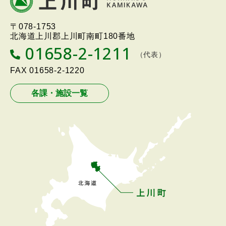
文
戻
へ
る
北海道上川町
Hokkaido Kamikawa
〒078-1753
戻
Twon
北海道上川郡上川町南町180番地
る
01658-2-1211
T
（代表）
メ
E
L
FAX
01658-2-1220
ニ
ュ
各課・施設一覧
ー
へ
戻
る