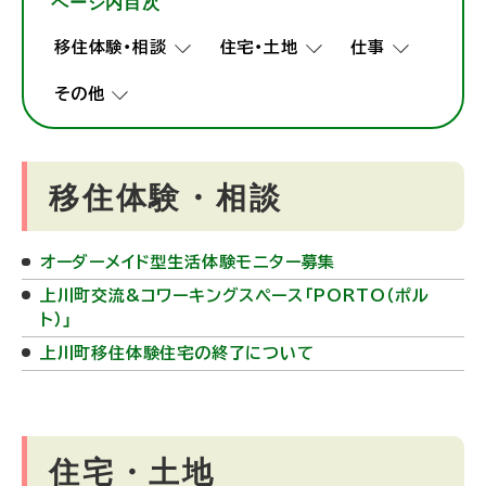
ページ内目次
イ
ル
ト
ト
移住体験・相談
住宅・土地
仕事
)
）
その他
」
（
新
移住体験・相談
規
ウ
ィ
オーダーメイド型生活体験モニター募集
ン
上川町交流&コワーキングスペース「PORTO（ポル
ド
ト）」
ウ
上川町移住体験住宅の終了について
で
開
き
住宅・土地
ま