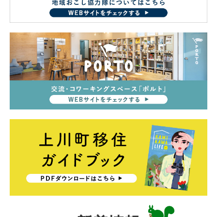
カ
ミ
カ
ワ
ー
ク
プ
上
ロ
川
ジ
町
ェ
交
ク
流
ト
&
（
コ
上
新
ワ
川