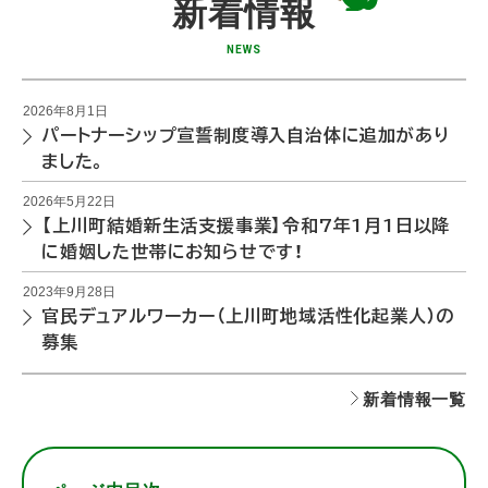
新着情報
規
ー
町
ウ
キ
NEWS
移
ィ
ン
住
ン
グ
2026年8月1日
ガ
ド
パートナーシップ宣誓制度導入自治体に追加があり
ス
イ
ウ
ました。
ペ
ド
で
ー
2026年5月22日
ブ
開
【上川町結婚新生活支援事業】令和7年1月1日以降
ス
ッ
き
に婚姻した世帯にお知らせです！
「
ク
ま
P
2023年9月28日
す
官民デュアルワーカー（上川町地域活性化起業人）の
O
）
募集
R
(
T
新着情報一覧
外
O
部
（
サ
ポ