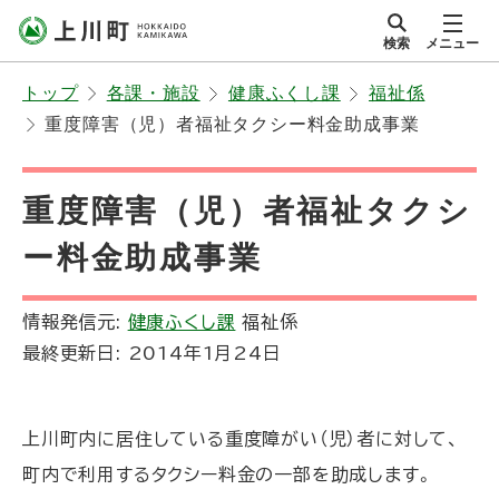
本
検索
メニュー
文
サイト内
北海道上川町
へ
Hokkaido Kamikawa
トップ
各課・施設
健康ふくし課
福祉係
メ
Twon
重度障害（児）者福祉タクシー料金助成事業
ニ
ュ
ー
重度障害（児）者福祉タクシ
へ
ー料金助成事業
情報発信元:
健康ふくし課
福祉係
最終更新日:
2014年1月24日
上川町内に居住している重度障がい（児）者に対して、
町内で利用するタクシー料金の一部を助成します。