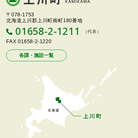
へ
北海道上川町
Hokkaido Kamikawa
〒078-1753
戻
Twon
北海道上川郡上川町南町180番地
る
01658-2-1211
T
（代表）
メ
E
L
FAX
01658-2-1220
ニ
ュ
各課・施設一覧
ー
へ
戻
る