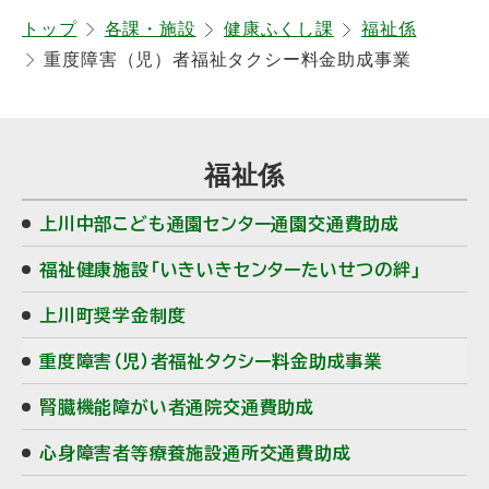
戻
トップ
各課・施設
健康ふくし課
福祉係
重度障害（児）者福祉タクシー料金助成事業
る
サ
福祉係
イ
上川中部こども通園センター通園交通費助成
ド
福祉健康施設「いきいきセンターたいせつの絆」
・
上川町奨学金制度
メ
重度障害（児）者福祉タクシー料金助成事業
ニ
腎臓機能障がい者通院交通費助成
ュ
心身障害者等療養施設通所交通費助成
ー