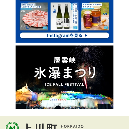
ク
ア
ッ
プ
本
文