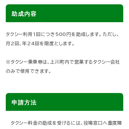
ト
助成内容
ッ
プ
タクシー利用1回につき500円を助成します。ただし、
に
月2回、年24回を限度とします。
戻
る
※タクシー乗車券は、上川町内で営業するタクシー会社
のみで使用できます。
ト
申請方法
ッ
プ
タクシー料金の助成を受けるには、役場窓口へ重度障
に