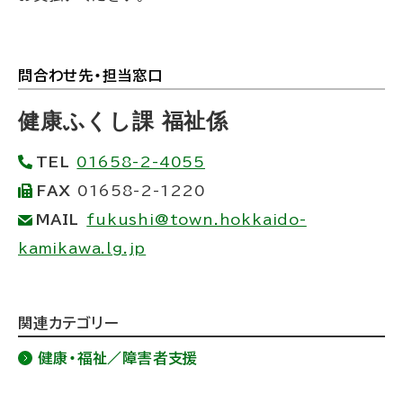
問合わせ先・担当窓口
ト
ッ
健康ふくし課 福祉係
プ
TEL
01658-2-4055
に
FAX
01658-2-1220
戻
MAIL
fukushi@town.hokkaido-
る
kamikawa.lg.jp
ト
関連カテゴリー
ッ
健康・福祉／障害者支援
プ
に