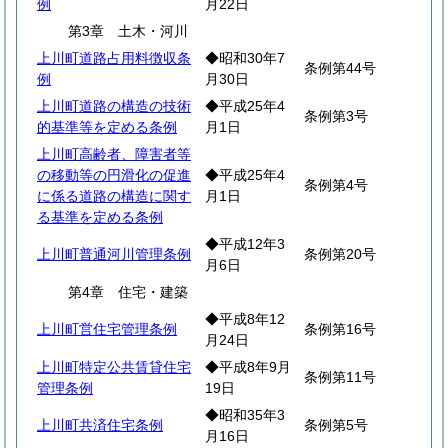
例
月22日
第3章 土木・河川
上川町道路占用料徴収条
◆昭和30年7
条例第44号
例
月30日
上川町道路の構造の技術
◆平成25年4
条例第3号
的基準等を定める条例
月1日
上川町高齢者、障害者等
の移動等の円滑化の促進
◆平成25年4
条例第4号
に係る道路の構造に関す
月1日
る基準を定める条例
◆平成12年3
上川町普通河川管理条例
条例第20号
月6日
第4章 住宅・建築
◆平成8年12
上川町営住宅管理条例
条例第16号
月24日
上川町特定公共賃貸住宅
◆平成8年9月
条例第11号
管理条例
19日
◆昭和35年3
上川町共済住宅条例
条例第5号
月16日