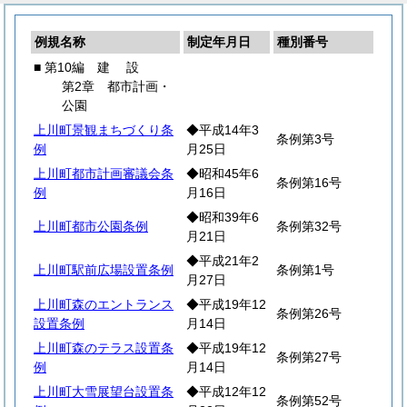
例規名称
制定年月日
種別番号
■ 第10編
建
設
第2章 都市計画・
公園
上川町景観まちづくり条
◆平成14年3
条例第3号
例
月25日
上川町都市計画審議会条
◆昭和45年6
条例第16号
例
月16日
◆昭和39年6
上川町都市公園条例
条例第32号
月21日
◆平成21年2
上川町駅前広場設置条例
条例第1号
月27日
上川町森のエントランス
◆平成19年12
条例第26号
設置条例
月14日
上川町森のテラス設置条
◆平成19年12
条例第27号
例
月14日
上川町大雪展望台設置条
◆平成12年12
条例第52号