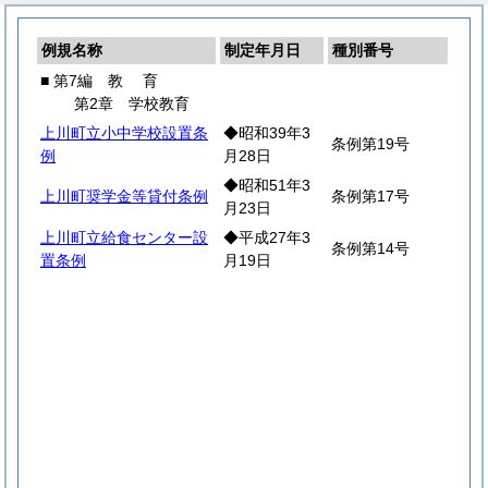
例規名称
制定年月日
種別番号
■ 第7編
教
育
第2章 学校教育
上川町立小中学校設置条
◆昭和39年3
条例第19号
例
月28日
◆昭和51年3
上川町奨学金等貸付条例
条例第17号
月23日
上川町立給食センター設
◆平成27年3
条例第14号
置条例
月19日