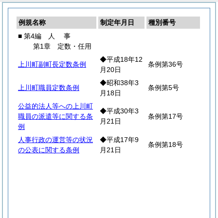
例規名称
制定年月日
種別番号
■ 第4編
人
事
第1章 定数・任用
◆平成18年12
上川町副町長定数条例
条例第36号
月20日
◆昭和38年3
上川町職員定数条例
条例第5号
月18日
公益的法人等への上川町
◆平成30年3
職員の派遣等に関する条
条例第17号
月21日
例
人事行政の運営等の状況
◆平成17年9
条例第18号
の公表に関する条例
月21日