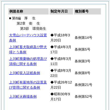
例規名称
制定年月日
種別番号
■ 第8編
厚
生
第2章
衛
生
第3節 環境衛生
大雪山バーデハウス設置
◆平成18年3
条例第14号
条例
月20日
上川町畜犬取締及び野犬
◆平成4年3月
条例第5号
掃とう条例
17日
上川町廃棄物の処理及び
◆平成8年3月
条例第3号
清掃に関する条例
11日
◆平成8年3月
上川町収入証紙条例
条例第8号
22日
上川町有墓地等の設置及
◆平成26年12
条例第21号
び管理に関する条例
月22日
◆昭和30年9
上川町火葬場条例
条例第52号
月17日