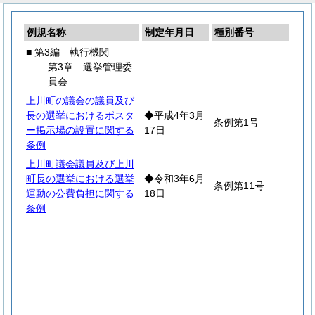
例規名称
制定年月日
種別番号
■ 第3編 執行機関
第3章 選挙管理委
員会
上川町の議会の議員及び
長の選挙におけるポスタ
◆平成4年3月
条例第1号
ー掲示場の設置に関する
17日
条例
上川町議会議員及び上川
町長の選挙における選挙
◆令和3年6月
条例第11号
運動の公費負担に関する
18日
条例