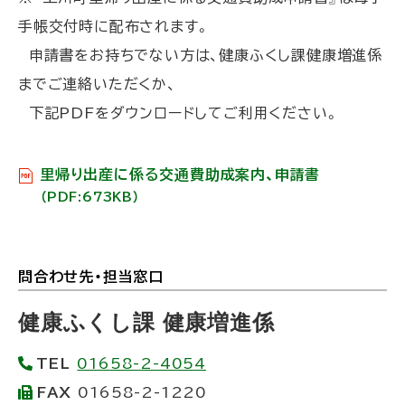
手帳交付時に配布されます。
申請書をお持ちでない方は、健康ふくし課健康増進係
までご連絡いただくか、
下記PDFをダウンロードしてご利用ください。
里帰り出産に係る交通費助成案内、申請書
（PDF:673KB）
問合わせ先・担当窓口
ト
ッ
健康ふくし課 健康増進係
プ
TEL
01658-2-4054
に
FAX
01658-2-1220
戻