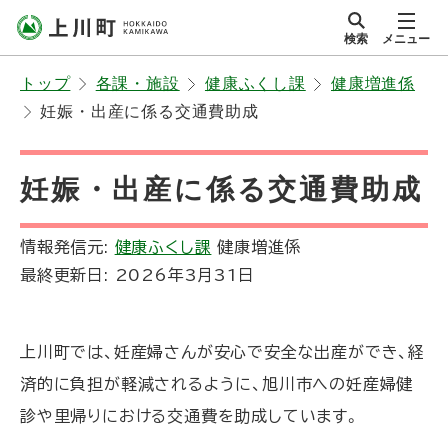
本
検索
メニュー
文
サイト内
北海道上川町
へ
Hokkaido Kamikawa
トップ
各課・施設
健康ふくし課
健康増進係
メ
Twon
妊娠・出産に係る交通費助成
ニ
ュ
ー
妊娠・出産に係る交通費助成
へ
情報発信元:
健康ふくし課
健康増進係
最終更新日:
2026年3月31日
上川町では、妊産婦さんが安心で安全な出産ができ、経
済的に負担が軽減されるように、旭川市への妊産婦健
診や里帰りにおける交通費を助成しています。