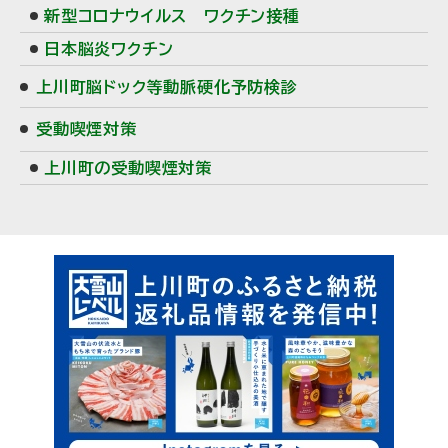
新型コロナウイルス ワクチン接種
日本脳炎ワクチン
上川町脳ドック等動脈硬化予防検診
受動喫煙対策
上川町の受動喫煙対策
ピ
ッ
ク
ア
ッ
プ