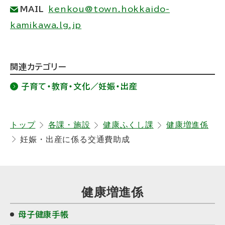
MAIL
kenkou@town.hokkaido-
る
kamikawa.lg.jp
ト
関連カテゴリー
ッ
子育て・教育・文化／妊娠・出産
プ
に
戻
トップ
各課・施設
健康ふくし課
健康増進係
妊娠・出産に係る交通費助成
る
サ
健康増進係
イ
母子健康手帳
ド