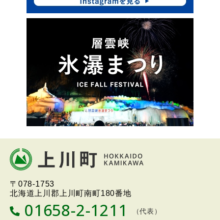
本
文
へ
北海道上川町
Hokkaido Kamikawa
〒078-1753
戻
Twon
北海道上川郡上川町南町180番地
る
01658-2-1211
T
（代表）
メ
E