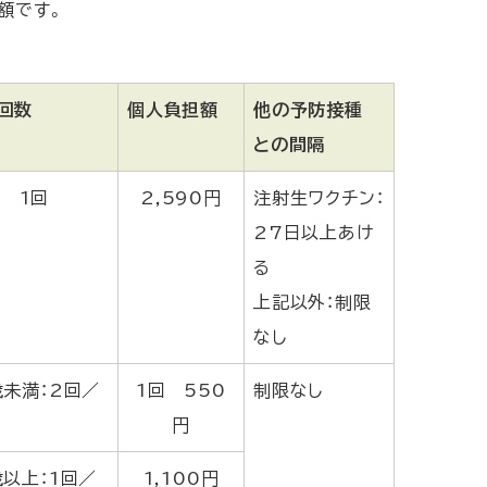
額です。
回数
個人負担額
他の予防接種
との間隔
1回
2,590円
注射生ワクチン：
27日以上あけ
る
上記以外：制限
なし
歳未満：2回／
1回 550
制限なし
円
歳以上：1回／
1,100円