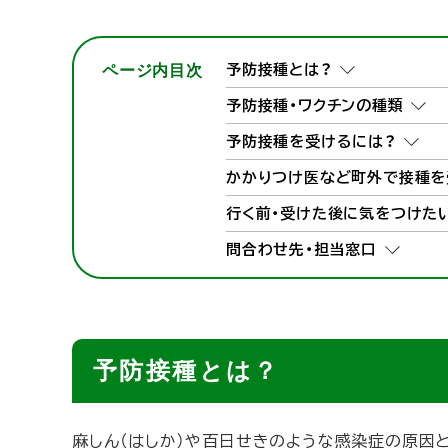
ト
ッ
プ
ページ内目次
予防接種とは？
へ
予防接種・ワクチンの種類
戻
予防接種を受けるには？
る
かかりつけ医など町外で接種を
行く前・受けた後に気をつけた
問合わせ先・担当窓口
予防接種とは？
麻しん（はしか）や百日せきのような感染症の原因