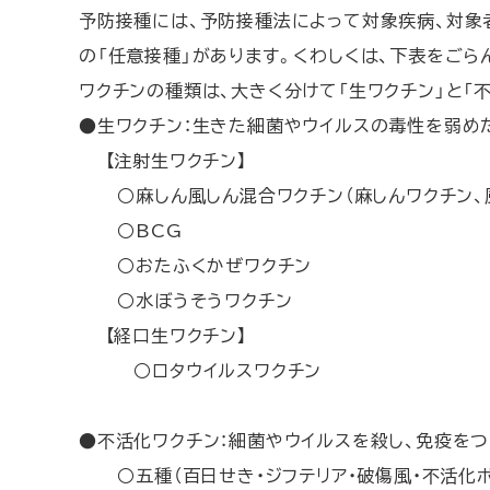
予防接種には、予防接種法によって対象疾病、対象
に
の「任意接種」があります。くわしくは、下表をごら
戻
ワクチンの種類は、大きく分けて「生ワクチン」と「
る
●生ワクチン：生きた細菌やウイルスの毒性を弱め
【注射生ワクチン】
○麻しん風しん混合ワクチン（麻しんワクチン、風
○BCG
○おたふくかぜワクチン
○水ぼうそうワクチン
【経口生ワクチン】
○ロタウイルスワクチン
●不活化ワクチン：細菌やウイルスを殺し、免疫を
○五種（百日せき・ジフテリア・破傷風・不活化ポ