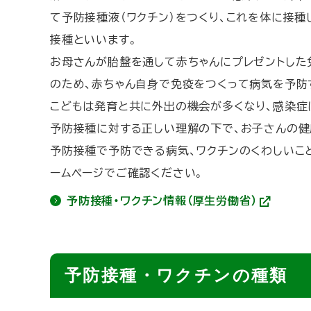
て予防接種液（ワクチン）をつくり、これを体に接種
接種といいます。
お母さんが胎盤を通して赤ちゃんにプレゼントした
のため、赤ちゃん自身で免疫をつくって病気を予防
こどもは発育と共に外出の機会が多くなり、感染症
予防接種に対する正しい理解の下で、お子さんの健
予防接種で予防できる病気、ワクチンのくわしいこ
ームページでご確認ください。
予防接種・ワクチン情報（厚生労働省）
(
外
部
サ
イ
ト
ト
予防接種・ワクチンの種類
)
ッ
プ