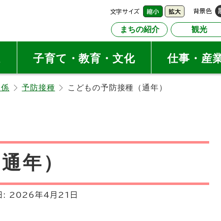
文字サイズ
背景色
縮小
拡大
まちの紹介
観光
祉
子育て・教育・文化
仕事・産
進係
予防接種
こどもの予防接種（通年）
（通年）
日:
2026年4月21日