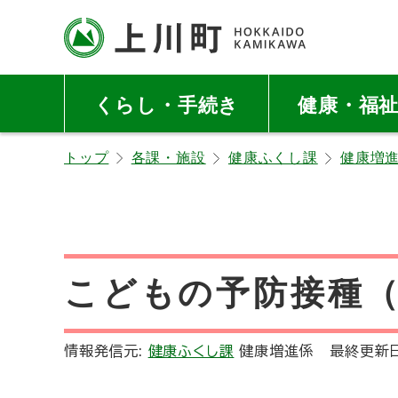
本
本
文
文
へ
へ
北海道上川町
Hokkaido Kamikawa
メ
戻
Twon
くらし・手続き
健康・福
ニ
る
ュ
メ
トップ
各課・施設
健康ふくし課
健康増
ー
ニ
へ
ュ
ー
へ
戻
こどもの予防接種
る
ペ
ー
情報発信元:
健康ふくし課
健康増進係
最終更新
ジ
の