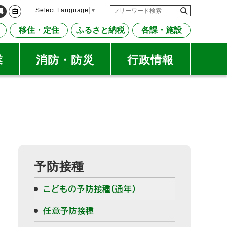
検
検
Select Language
▼
黒
白
索
索
移住・定住
ふるさと納税
各課・施設
キ
ー
ワ
業
消防・防災
行政情報
ー
ド
サ
予防接種
イ
こどもの予防接種（通年）
ド
任意予防接種
・