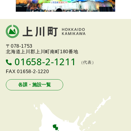
本
文
へ
北海道上川町
Hokkaido Kamikawa
〒078-1753
戻
Twon
北海道上川郡上川町南町180番地
る
01658-2-1211
T
（代表）
メ
E
L
FAX
01658-2-1220
ニ
ュ
各課・施設一覧
ー
へ
戻
る