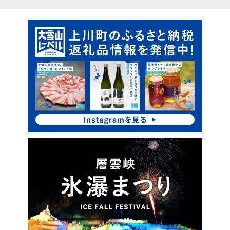
ピ
サ
ッ
イ
ク
ド
ア
・
ッ
プ
メ
ニ
ュ
ー