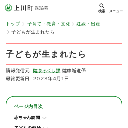
本
検索
メニュー
文
サイト内
北海道上川町
へ
Hokkaido Kamikawa
トップ
子育て・教育・文化
妊娠・出産
メ
Twon
子どもが生まれたら
ニ
ュ
ー
子どもが生まれたら
へ
情報発信元:
健康ふくし課
健康増進係
最終更新日:
2023年4月1日
ページ内目次
赤ちゃん訪問