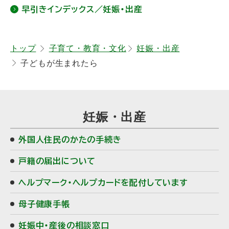
早引きインデックス／妊娠・出産
に
戻
る
トップ
子育て・教育・文化
妊娠・出産
子どもが生まれたら
妊娠・出産
外国人住民のかたの手続き
戸籍の届出について
ヘルプマーク・ヘルプカードを配付しています
母子健康手帳
妊娠中・産後の相談窓口