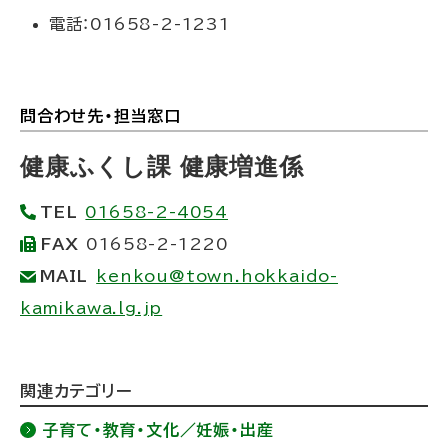
電話：01658-2-1231
問合わせ先・担当窓口
ト
ッ
健康ふくし課 健康増進係
プ
TEL
01658-2-4054
に
FAX
01658-2-1220
戻
MAIL
kenkou@town.hokkaido-
る
kamikawa.lg.jp
ト
関連カテゴリー
ッ
子育て・教育・文化／妊娠・出産
プ