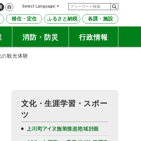
検
検
Select Language
▼
黒
白
索
索
移住・定住
ふるさと納税
各課・施設
キ
ー
ワ
業
消防・防災
行政情報
ー
ド
文化の観光体験
文化・生涯学習・スポー
ツ
上川町アイヌ施策推進地域計画