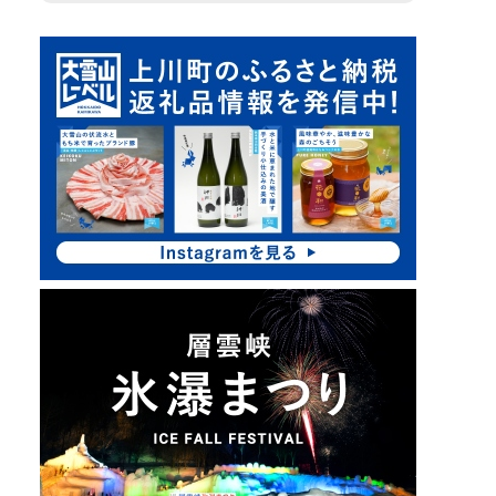
ピ
サ
ッ
イ
ク
ド
ア
・
ッ
プ
メ
ニ
ュ
ー