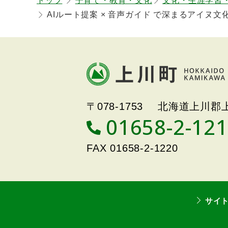
トップ
子育て・教育・文化
文化・生涯学習
る
AIルート提案 × 音声ガイド で深まるアイヌ文
本
文
へ
戻
北海道上川町
Hokkaido Kamikawa
る
〒078-1753
北海道上川郡上
Twon
メ
01658-2-12
T
ニ
E
ュ
L
FAX
01658-2-1220
ー
へ
戻
る
サイ