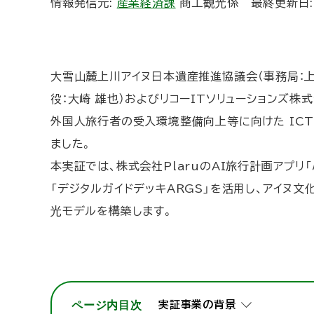
情報発信元:
産業経済課
商工観光係
最終更新日
ト
ッ
プ
へ
大雪山麓上川アイヌ日本遺産推進協議会（事務局：上川
戻
役：大崎 雄也）およびリコーITソリューションズ株
る
外国人旅行者の受入環境整備向上等に向けた ICT
ました。
本実証では、株式会社PlaruのAI旅行計画アプリ
「デジタルガイドデッキARGS」を活用し、アイヌ
光モデルを構築します。
ページ内目次
実証事業の背景