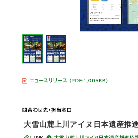
ニュースリリース
（PDF:1,005KB）
ト
問合わせ先・担当窓口
ッ
大雪山麓上川アイヌ日本遺産推
プ
LINK
大雪山麓上川アイヌ日本遺産推進協