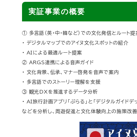
ト
実証事業の概要
ッ
プ
① 多言語（英・中・韓など）での文化発信とルート提
に
・ デジタルマップでのアイヌ文化スポットの紹介
戻
・ AIによる最適ルート提案
る
② ARGS連携による音声ガイド
・ 文化背景、伝承、マナー啓発を音声で案内
・ 多言語でのストーリー理解を支援
③ 観光DXを推進するデータ分析
・ AI旅行計画アプリ「ぷらる」と「デジタルガイド
などを分析し、周遊促進と文化体験向上の施策改善
画
像