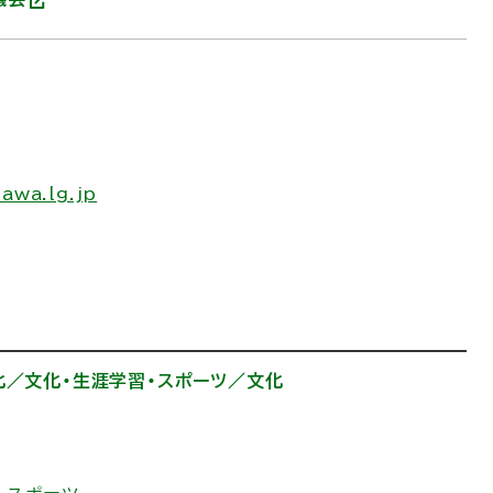
(
外
部
サ
イ
ト
)
awa.lg.jp
化／文化・生涯学習・スポーツ／文化