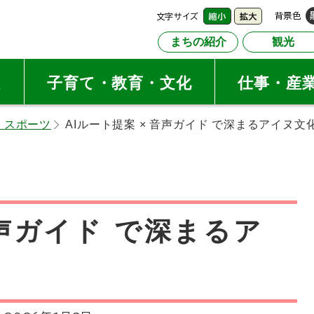
文字サイズ
背景色
縮小
拡大
まちの紹介
観光
祉
子育て・教育・文化
仕事・産
・スポーツ
AIルート提案 × 音声ガイド で深まるアイヌ
音声ガイド で深まるア
験