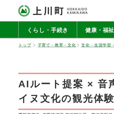
本
本
文
文
へ
へ
北海道上川町
Hokkaido Kamikawa
メ
戻
Twon
くらし・手続き
健康・福
ニ
る
ュ
メ
トップ
子育て・教育・文化
文化・生涯学習
ー
ニ
へ
ュ
ー
へ
戻
AIルート提案 × 
る
ペ
イヌ文化の観光体
ー
ジ
の