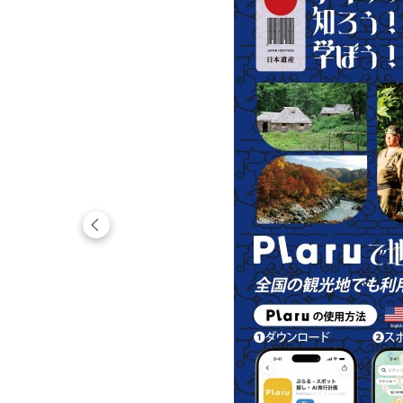
ス
ラ
イ
ド
集
前へ