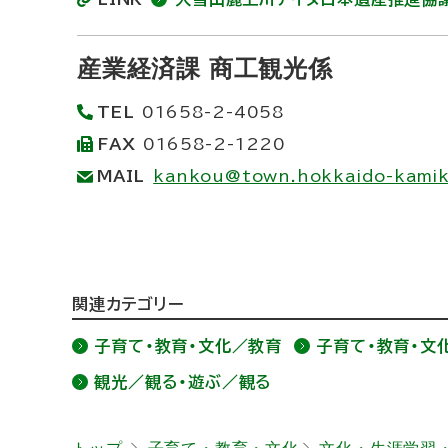
に
戻
産業経済課 商工観光係
る
TEL
01658-2-4058
FAX
01658-2-1220
MAIL
kankou@town.hokkaido-kamik
ト
関連カテゴリー
ッ
子育て・教育・文化／教育
子育て・教育・文
プ
観光／観る・遊ぶ／観る
に
戻