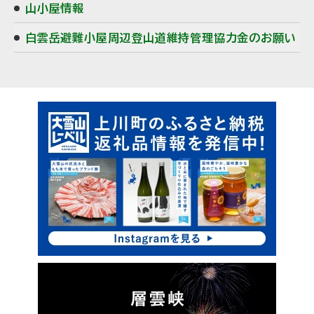
山小屋情報
ニ
白雲岳避難小屋周辺登山道維持管理協力金のお願い
ュ
ー
ピ
ッ
ク
ア
ッ
プ