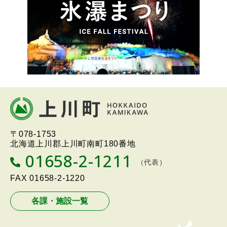
本
文
へ
北海道上川町
Hokkaido Kamikawa
〒078-1753
戻
Twon
北海道上川郡上川町南町180番地
る
01658-2-1211
T
（代表）
メ
E
L
FAX
01658-2-1220
ニ
ュ
各課・施設一覧
ー
へ