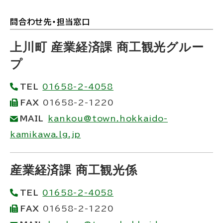
問合わせ先・担当窓口
ト
ッ
上川町 産業経済課 商工観光グルー
プ
プ
に
TEL
01658-2-4058
戻
FAX
01658-2-1220
る
MAIL
kankou@town.hokkaido-
kamikawa.lg.jp
産業経済課 商工観光係
TEL
01658-2-4058
FAX
01658-2-1220