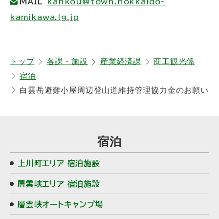
MAIL
kankou@town.hokkaido-
kamikawa.lg.jp
ト
トップ
各課・施設
産業経済課
商工観光係
ッ
宿泊
プ
白雲岳避難小屋周辺登山道維持管理協力金のお願い
に
戻
サ
る
宿泊
イ
上川町エリア 宿泊施設
ド
層雲峡エリア 宿泊施設
・
層雲峡オートキャンプ場
メ