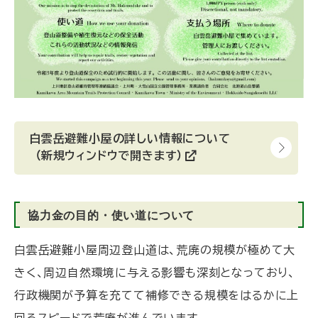
白雲岳避難小屋の詳しい情報について
（新規ウィンドウで開きます）
(
外
部
サ
イ
協力金の目的・使い道について
ト
)
白雲岳避難小屋周辺登山道は、荒廃の規模が極めて大
きく、周辺自然環境に与える影響も深刻となっており、
行政機関が予算を充てて補修できる規模をはるかに上
回るスピードで荒廃が進んでいます。