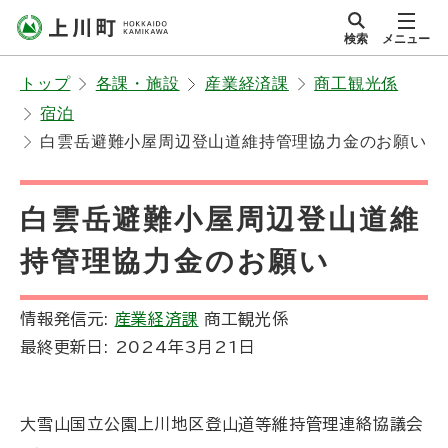
本
検索
メニュー
文
サイト内
北海道上川町
へ
Hokkaido Kamikawa
トップ
各課・施設
産業経済課
商工観光係
メ
Twon
宿泊
ニ
白雲岳避難小屋周辺登山道維持管理協力金のお願い
ュ
ー
へ
白雲岳避難小屋周辺登山道維
持管理協力金のお願い
情報発信元:
産業経済課
商工観光係
最終更新日:
2024年3月21日
大雪山国立公園上川地区登山道等維持管理連絡協議会