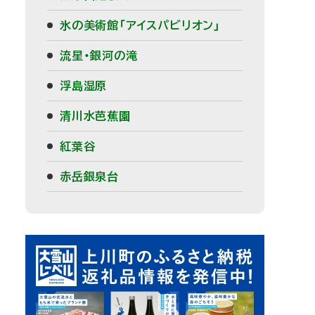
氷の美術館「アイスパビリオン」
流星・銀河の滝
浮島湿原
清川水芭蕉園
紅葉谷
赤岳銀泉台
ピ
ッ
ク
ア