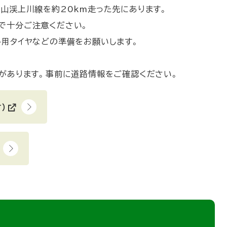
愛山渓上川線を約20km走った先にあります。
で十分ご注意ください。
冬用タイヤなどの準備をお願いします。
とがあります。事前に道路情報をご確認ください。
）
(
外
部
サ
イ
ト
)