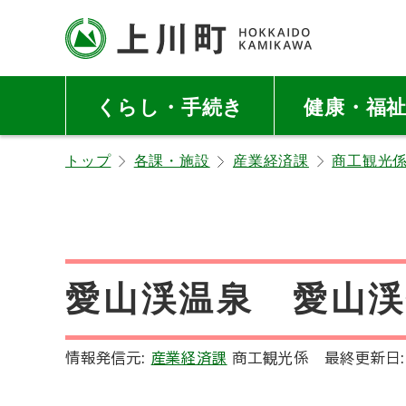
本
本
文
文
へ
へ
北海道上川町
Hokkaido Kamikawa
メ
戻
Twon
くらし・手続き
健康・福
ニ
る
ュ
メ
トップ
各課・施設
産業経済課
商工観光
ー
ニ
へ
ュ
ー
へ
戻
愛山渓温泉 愛山
る
ペ
ー
情報発信元:
産業経済課
商工観光係
最終更新日
ジ
の