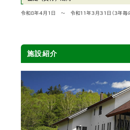
令和8年4月1日 ～ 令和11年3月31日（3年毎
ト
施設紹介
ッ
プ
に
戻
る