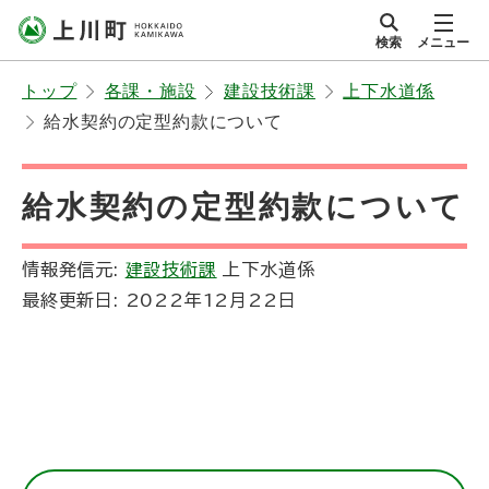
本
検索
メニュー
文
サイト内
北海道上川町
へ
Hokkaido Kamikawa
トップ
各課・施設
建設技術課
上下水道係
メ
Twon
給水契約の定型約款について
ニ
ュ
ー
給水契約の定型約款について
へ
情報発信元:
建設技術課
上下水道係
最終更新日:
2022年12月22日