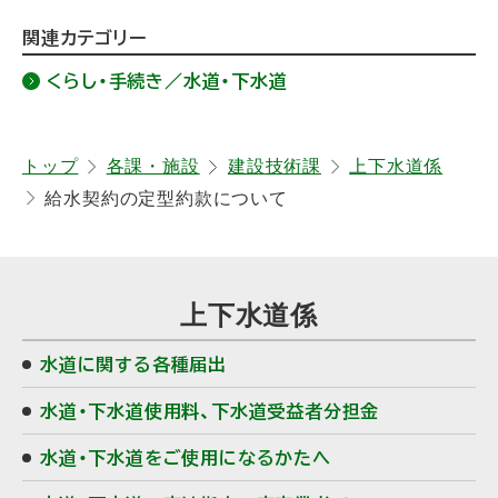
に
部
サ
ト
戻
イ
関連カテゴリー
ト
ッ
る
)
くらし・手続き／水道・下水道
プ
に
戻
トップ
各課・施設
建設技術課
上下水道係
給水契約の定型約款について
る
サ
上下水道係
イ
水道に関する各種届出
ド
水道・下水道使用料、下水道受益者分担金
・
水道・下水道をご使用になるかたへ
メ