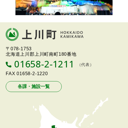
本
文
へ
北海道上川町
Hokkaido Kamikawa
〒078-1753
戻
Twon
北海道上川郡上川町南町180番地
る
01658-2-1211
T
（代表）
メ
E
L
FAX
01658-2-1220
ニ
ュ
各課・施設一覧
ー
へ
戻
る