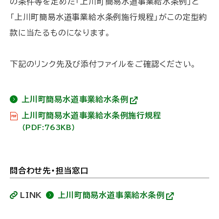
の条件等を定めた「上川町簡易水道事業給水条例」と
「上川町簡易水道事業給水条例施行規程」がこの定型約
款に当たるものになります。
下記のリンク先及び添付ファイルをご確認ください。
上川町簡易水道事業給水条例
(
上川町簡易水道事業給水条例施行規程
外
部
（PDF:763KB）
サ
イ
ト
)
問合わせ先・担当窓口
ト
ッ
LINK
上川町簡易水道事業給水条例
プ
(
外