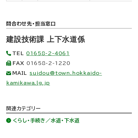
問合わせ先・担当窓口
ト
ッ
建設技術課 上下水道係
プ
TEL
01658-2-4061
に
FAX
01658-2-1220
戻
MAIL
suidou@town.hokkaido-
る
kamikawa.lg.jp
ト
関連カテゴリー
ッ
くらし・手続き／水道・下水道
プ
に