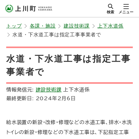
本
検索
メニュー
文
サイト内
北海道上川町
へ
Hokkaido Kamikawa
トップ
各課・施設
建設技術課
上下水道係
メ
Twon
水道・下水道工事は指定工事事業者で
ニ
ュ
ー
水道・下水道工事は指定工事
へ
事業者で
情報発信元:
建設技術課
上下水道係
最終更新日:
2024年2月6日
給水装置の新設・改修・修理などの水道工事、排水・水洗
トイレの新設・修理などの下水道工事は、下記指定工事