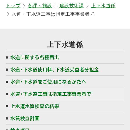
戻
トップ
各課・施設
建設技術課
上下水道係
水道・下水道工事は指定工事事業者で
る
サ
上下水道係
イ
水道に関する各種届出
ド
水道・下水道使用料、下水道受益者分担金
・
水道・下水道をご使用になるかたへ
メ
水道・下水道工事は指定工事事業者で
ニ
上水道水質検査の結果
ュ
水質検査計画
ー