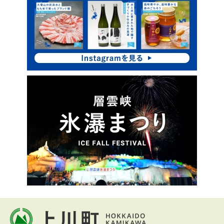
ア
ッ
プ
本
文