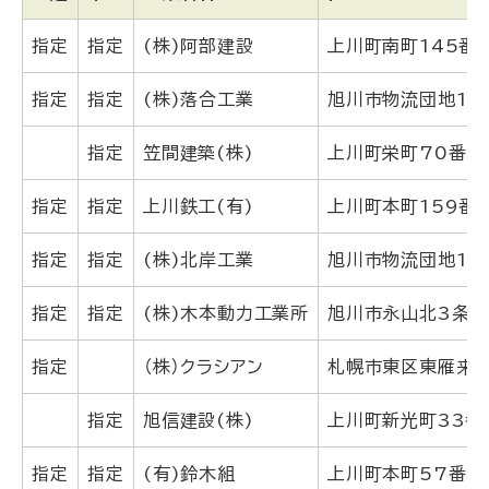
指定
指定
(株)阿部建設
上川町南町145番
指定
指定
(株)落合工業
旭川市物流団地1条
データなし
指定
笠間建築(株)
上川町栄町70番地
指定
指定
上川鉄工(有)
上川町本町159番
指定
指定
(株)北岸工業
旭川市物流団地1条
指定
指定
(株)木本動力工業所
旭川市永山北3条6丁
データなし
指定
（株）クラシアン
札幌市東区東雁来六
データなし
指定
旭信建設(株)
上川町新光町33番
指定
指定
(有)鈴木組
上川町本町57番地