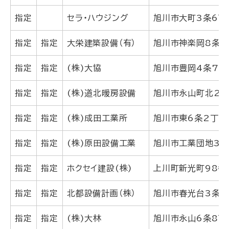
データなし
指定
セラ・ハウジング
旭川市大町3条6丁
指定
指定
大栄建築設備（有）
旭川市神楽岡8条3
指定
指定
(株)大協
旭川市豊岡4条7丁
指定
指定
(株)道北暖房設備
旭川市永山町北2条
指定
指定
(株)成田工業所
旭川市東6条2丁目
指定
指定
(株)原田設備工業
旭川市工業団地3条
指定
指定
ホクセイ建設(株)
上川町新光町98番
指定
指定
北都設備計画（株）
旭川市春光台3条8
指定
指定
(株)大林
旭川市永山6条8丁