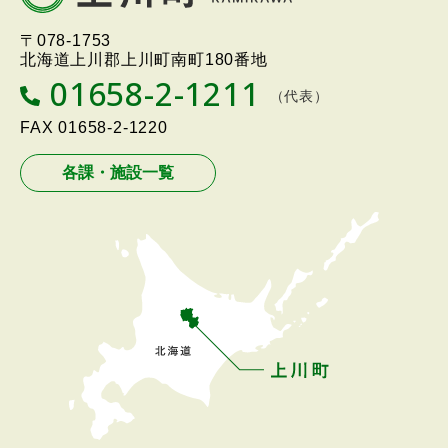
へ
北海道上川町
Hokkaido Kamikawa
〒078-1753
戻
Twon
北海道上川郡上川町南町180番地
る
01658-2-1211
T
（代表）
メ
E
L
FAX
01658-2-1220
ニ
ュ
各課・施設一覧
ー
へ
戻
る