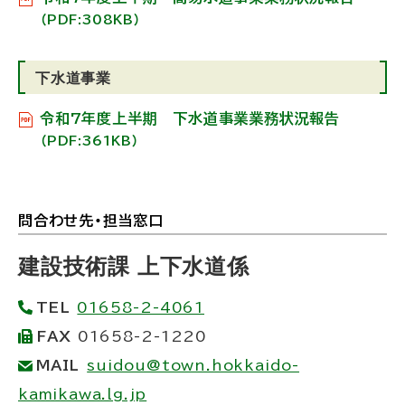
（PDF:308KB）
下水道事業
令和7年度上半期 下水道事業業務状況報告
（PDF:361KB）
問合わせ先・担当窓口
ト
ッ
建設技術課 上下水道係
プ
TEL
01658-2-4061
に
FAX
01658-2-1220
戻
MAIL
suidou@town.hokkaido-
る
kamikawa.lg.jp