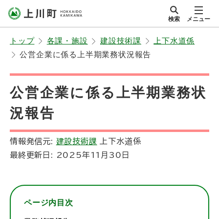
本
検索
メニュー
文
サイト内
北海道上川町
へ
Hokkaido Kamikawa
トップ
各課・施設
建設技術課
上下水道係
メ
Twon
公営企業に係る上半期業務状況報告
ニ
ュ
ー
公営企業に係る上半期業務状
へ
況報告
情報発信元:
建設技術課
上下水道係
最終更新日:
2025年11月30日
ページ内目次