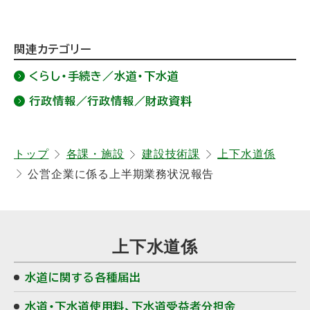
ト
関連カテゴリー
ッ
くらし・手続き／水道・下水道
プ
行政情報／行政情報／財政資料
に
戻
る
トップ
各課・施設
建設技術課
上下水道係
公営企業に係る上半期業務状況報告
サ
上下水道係
イ
水道に関する各種届出
ド
水道・下水道使用料、下水道受益者分担金