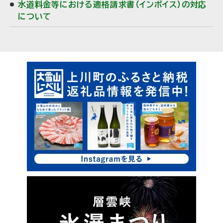
水道料金等における適格請求書（インボイス）の対応
について
ピ
ッ
ク
ア
ッ
プ