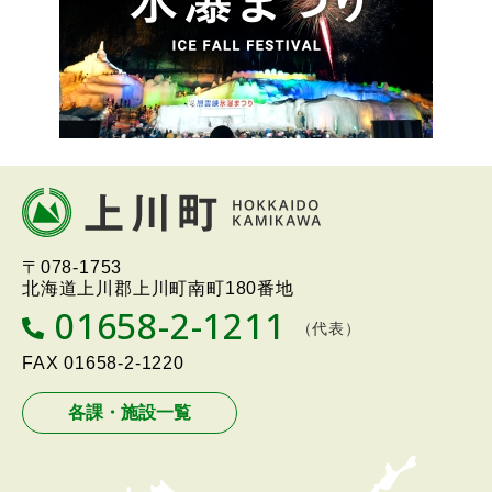
本
文
へ
北海道上川町
Hokkaido Kamikawa
〒078-1753
戻
Twon
北海道上川郡上川町南町180番地
る
01658-2-1211
T
（代表）
メ
E
L
FAX
01658-2-1220
ニ
ュ
各課・施設一覧
ー
へ
戻