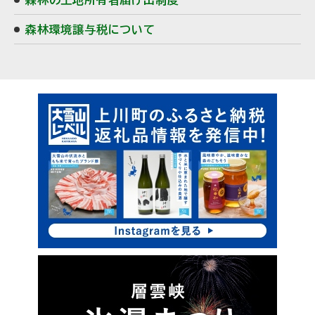
森林の土地所有者届け出制度
森林環境譲与税について
ピ
ッ
ク
ア
ッ
プ