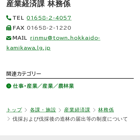
産業経済課 林務係
プ
TEL
01658-2-4057
に
FAX
01658-2-1220
戻
MAIL
rinmu@town.hokkaido-
る
kamikawa.lg.jp
ト
関連カテゴリー
ッ
仕事・産業／産業／農林業
プ
に
戻
トップ
各課・施設
産業経済課
林務係
伐採および伐採後の造林の届出等の制度について
る