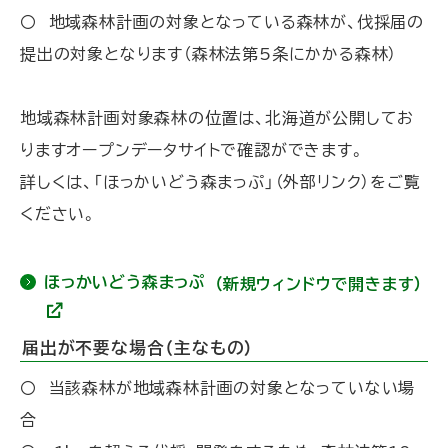
サ
〇 地域森林計画の対象となっている森林が、伐採届の
イ
ト
提出の対象となります（森林法第5条にかかる森林）
)
地域森林計画対象森林の位置は、北海道が公開してお
りますオープンデータサイトで確認ができます。
詳しくは、「ほっかいどう森まっぷ」（外部リンク）をご覧
ください。
ほっかいどう森まっぷ
（新規ウィンドウで開きます）
(
外
届出が不要な場合（主なもの）
部
サ
〇 当該森林が地域森林計画の対象となっていない場
イ
ト
合
)