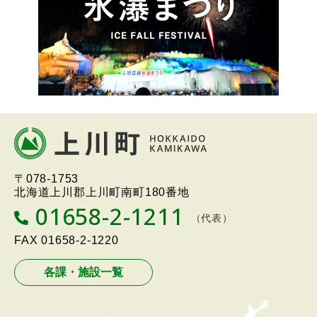
本
文
へ
北海道上川町
Hokkaido Kamikawa
〒078-1753
戻
Twon
北海道上川郡上川町南町180番地
る
01658-2-1211
T
（代表）
メ
E
L
FAX
01658-2-1220
ニ
ュ
各課・施設一覧
ー
へ