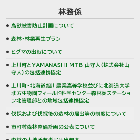
サ
林務係
イ
鳥獣被害防止計画について
ド
森林・林業再生プラン
・
ヒグマの出没について
メ
上川町とYAMANASHI MTB 山守人（株式会社山
ニ
守人）の包括連携協定
ュ
上川町・北海道旭川農業高等学校並びに北海道大学
ー
北方生物圏フィールド科学センター森林圏ステーショ
ン北管理部との地域包括連携協定
伐採および伐採後の造林の届出等の制度について
市町村森林整備計画の公表について