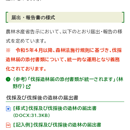
届出・報告書の様式
農林水産省告示において、以下のとおり届出・報告の様
式を定めています。
※ 令和5年4月以降、森林法施行規則に基づき、伐採
造林届の添付書類について、統一的な運用となり義務
化されております。
（参考）「伐採造林届の添付書類が統一されます」（林
野庁）
(
外
伐採及び伐採後の造林の届出書
部
サ
[様式]伐採及び伐採後の造林の届出書
イ
ト
（DOCX:31.3KB）
)
[記入例]伐採及び伐採後の造林の届出書