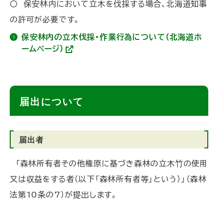
サ
〇 保安林内において立木を伐採する場合、北海道知事
イ
ト
の許可が必要です。
)
保安林内の立木伐採・作業行為について（北海道ホ
ームページ）
(
外
部
サ
イ
ト
ト
届出について
)
ッ
プ
届出者
に
戻
「森林所有者その他権原に基づき森林の立木竹の使用
る
又は収益をする者（以下「森林所有者等」という）」（森林
法第10条の7）が提出します。