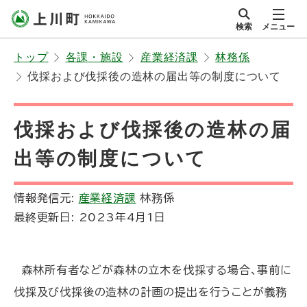
本
検索
メニュー
文
サイト内
北海道上川町
へ
Hokkaido Kamikawa
トップ
各課・施設
産業経済課
林務係
メ
Twon
伐採および伐採後の造林の届出等の制度について
ニ
ュ
ー
伐採および伐採後の造林の届
へ
出等の制度について
情報発信元:
産業経済課
林務係
最終更新日:
2023年4月1日
森林所有者などが森林の立木を伐採する場合、事前に
伐採及び伐採後の造林の計画の提出を行うことが義務