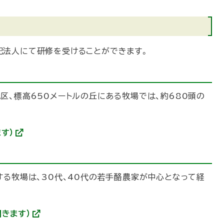
記法人にて研修を受けることができます。
区、標高650メートルの丘にある牧場では、約680頭の
す）
(
外
部
サ
イ
する牧場は、30代、40代の若手酪農家が中心となって経
ト
)
開きます）
(