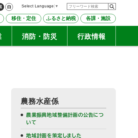
検
検
Select Language
▼
黒
白
索
索
移住・定住
ふるさと納税
各課・施設
キ
ー
ワ
業
消防・防災
行政情報
ー
ド
サ
農務水産係
イ
農業振興地域整備計画の公告につ
ド
いて
・
地域計画を策定しました