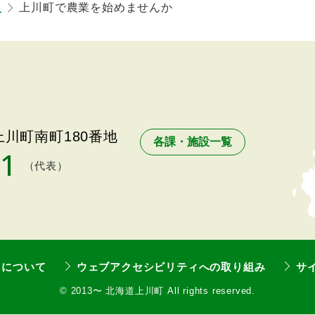
係
上川町で農業を始めませんか
川町南町180番地
各課・施設一覧
11
（代表）
トについて
ウェブアクセシビリティへの取り組み
サ
©
2013〜 北海道上川町 All rights reserved.