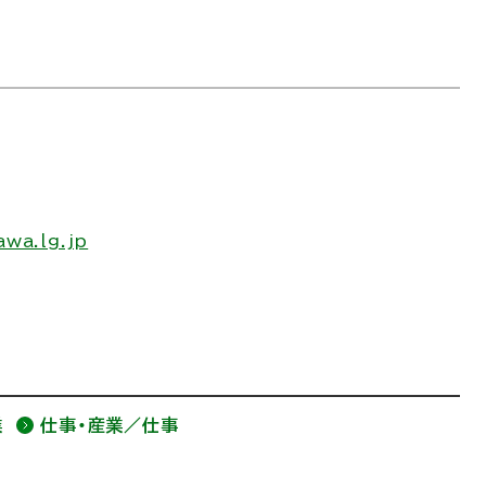
wa.lg.jp
業
仕事・産業／仕事