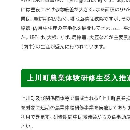
らかな水と緑豊かな自然に恵まれた町です。気候は
には昼夜における寒暖差が大きく、また面積の95％
業は、農耕期間が短く、耕地面積は狭隘ですが、そ
酪農・肉用牛生産の基地化を展開してきました。平
た。畑作は、大根、そば、馬鈴薯、大豆などが主要農
（肉牛）の生産が盛んに行われています。
ト
上川町農業体験研修生受入推
ッ
プ
上川町及び関係団体等で構成される「上川町農業担
に
を対象に短期の農業体験研修事業を実施しており
戻
利用できます。研修期間中は協議会からの食事助成
る
さい。