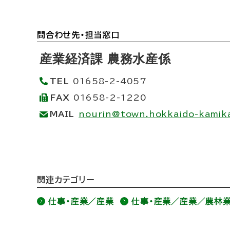
ト
問合わせ先・担当窓口
ッ
産業経済課 農務水産係
プ
TEL
01658-2-4057
に
FAX
01658-2-1220
戻
MAIL
nourin@town.hokkaido-kamika
る
ト
関連カテゴリー
ッ
仕事・産業／産業
仕事・産業／産業／農林
プ
に