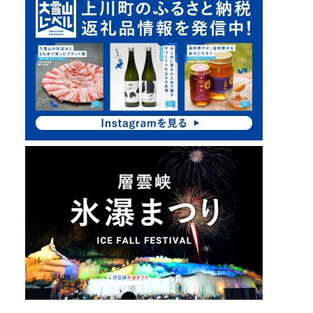
ッ
ク
ア
ッ
プ