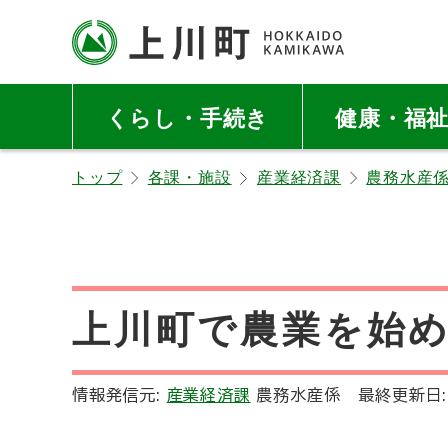
本
本
文
文
へ
へ
北海道上川町
Hokkaido Kamikawa
メ
戻
Twon
くらし・手続き
健康・福
ニ
る
ュ
メ
トップ
各課・施設
産業経済課
農務水産
ー
ニ
へ
ュ
ー
へ
戻
上川町で農業を始
る
ペ
ー
情報発信元:
産業経済課
農務水産係
最終更新日
ジ
の