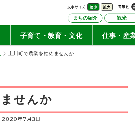
文字サイズ
背景色
縮小
拡大
まちの紹介
観光
祉
子育て・教育・文化
仕事・産
係
上川町で農業を始めませんか
めませんか
:
2020年7月3日