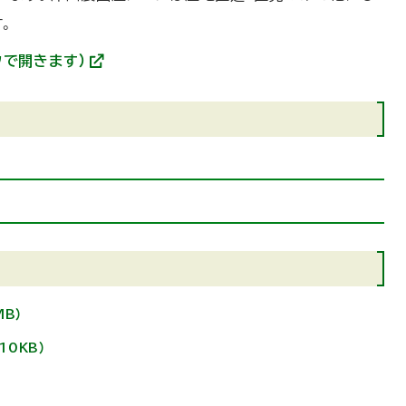
。
ウで開きます）
(
外
部
サ
イ
ト
)
MB）
610KB）