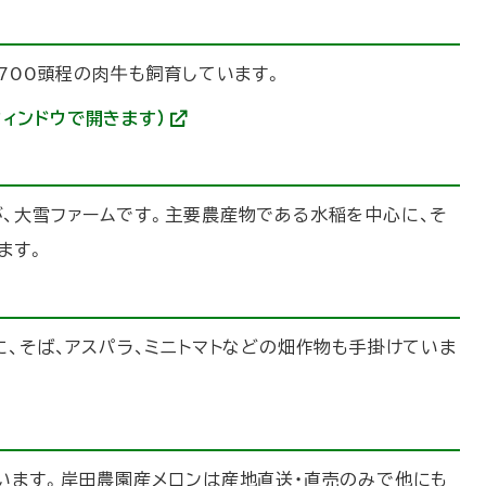
外
部
サ
イ
700頭程の肉牛も飼育しています。
ト
)
ウィンドウで開きます）
(
外
部
サ
イ
、大雪ファームです。主要農産物である水稲を中心に、そ
ト
)
ます。
、そば、アスパラ、ミニトマトなどの畑作物も手掛けていま
います。岸田農園産メロンは産地直送・直売のみで他にも