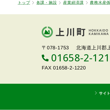
トップ
各課・施設
産業経済課
農務水産
戻
る
本
文
へ
戻
北海道上川町
Hokkaido Kamikawa
る
〒078-1753
北海道上川郡上
Twon
メ
01658-2-12
T
ニ
E
ュ
L
FAX
01658-2-1220
ー
へ
戻
る
サイ