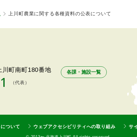
係
上川町農業に関する各種資料の公表について
川町南町180番地
各課・施設一覧
11
（代表）
トについて
ウェブアクセシビリティへの取り組み
サ
©
2013〜 北海道上川町 All rights reserved.