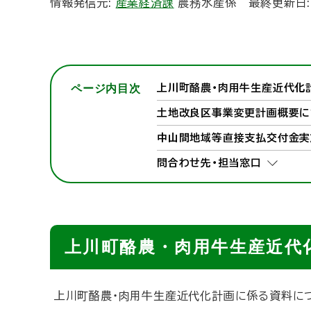
情報発信元:
産業経済課
農務水産係
最終更新日
ト
ッ
プ
へ
戻
ページ内目次
上川町酪農・肉用牛生産近代化
る
土地改良区事業変更計画概要に
中山間地域等直接支払交付金実
問合わせ先・担当窓口
上川町酪農・肉用牛生産近代
上川町酪農・肉用牛生産近代化計画に係る資料に