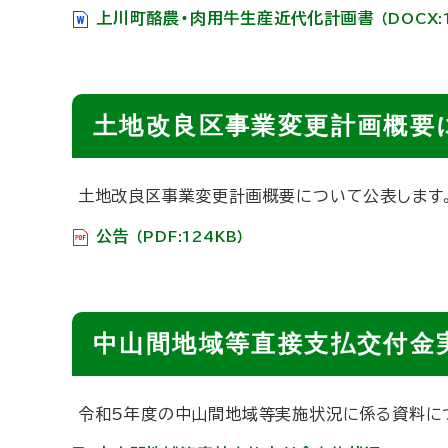
上川町酪農・肉用牛生産近代化計画書
（DOCX:
ト
土地改良区事業変更計画概要
ッ
プ
土地改良区事業変更計画概要について公表します
に
公告
戻
（PDF:124KB）
る
ト
中山間地域等直接支払交付金
ッ
プ
令和5年度の中山間地域等実施状況に係る資料に
に