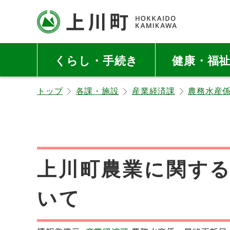
本
本
文
文
へ
へ
北海道上川町
Hokkaido Kamikawa
メ
戻
Twon
くらし・手続き
健康・福
ニ
る
ュ
メ
トップ
各課・施設
産業経済課
農務水産
ー
ニ
へ
ュ
ー
へ
戻
上川町農業に関す
る
ペ
いて
ー
ジ
の