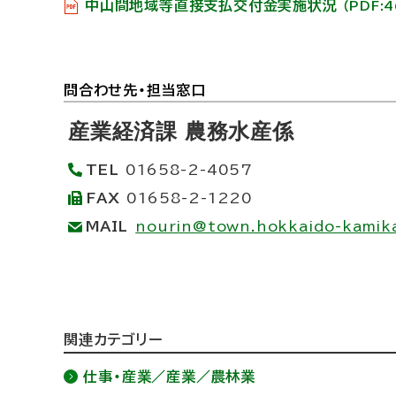
中山間地域等直接支払交付金実施状況
戻
（PDF:
る
ト
問合わせ先・担当窓口
ッ
産業経済課 農務水産係
プ
TEL
01658-2-4057
に
FAX
01658-2-1220
戻
MAIL
nourin@town.hokkaido-kamika
る
ト
関連カテゴリー
ッ
仕事・産業／産業／農林業
プ