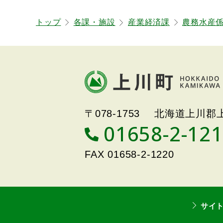
に
トップ
各課・施設
産業経済課
農務水産
戻
る
本
文
へ
戻
北海道上川町
Hokkaido Kamikawa
る
〒078-1753
北海道上川郡上
Twon
メ
01658-2-12
T
ニ
E
ュ
L
FAX
01658-2-1220
ー
へ
戻
る
サイ