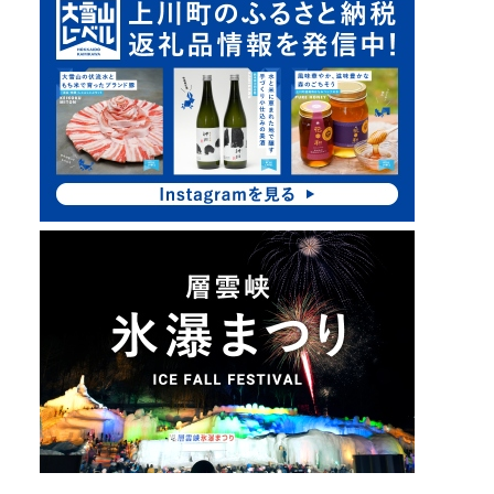
ッ
ク
ア
ッ
プ