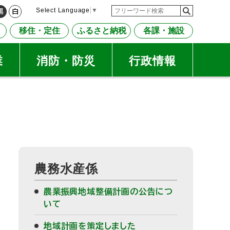
検
検
Select Language
▼
黒
白
索
索
移住・定住
ふるさと納税
各課・施設
キ
ー
ワ
業
消防・防災
行政情報
ー
ド
サ
農務水産係
イ
農業振興地域整備計画の公告につ
ド
いて
・
地域計画を策定しました