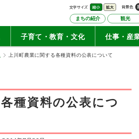
文字サイズ
背景色
縮小
拡大
まちの紹介
観光
祉
子育て・教育・文化
仕事・産
係
上川町農業に関する各種資料の公表について
る各種資料の公表につ