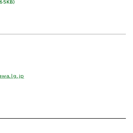
465KB）
wa.lg.jp