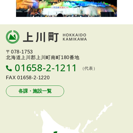
本
文
へ
北海道上川町
Hokkaido Kamikawa
〒078-1753
戻
Twon
北海道上川郡上川町南町180番地
る
01658-2-1211
T
（代表）
メ
E
L
FAX
01658-2-1220
ニ
ュ
各課・施設一覧
ー
へ
戻
る