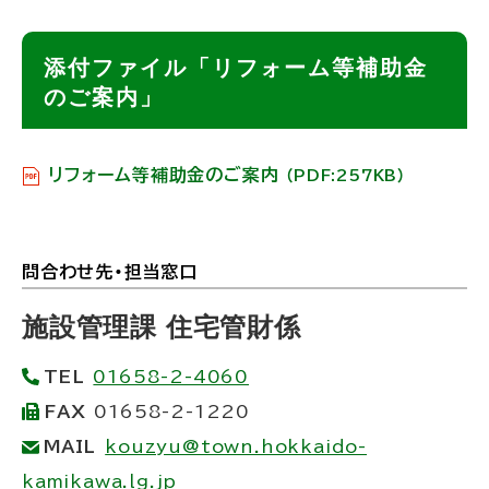
添付ファイル「リフォーム等補助金
のご案内」
リフォーム等補助金のご案内
（PDF:257KB）
問合わせ先・担当窓口
ト
ッ
施設管理課 住宅管財係
プ
TEL
01658-2-4060
に
FAX
01658-2-1220
戻
MAIL
kouzyu@town.hokkaido-
る
kamikawa.lg.jp