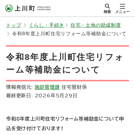
本
検索
メニュー
文
サイト内
北海道上川町
へ
Hokkaido Kamikawa
トップ
くらし・手続き
住宅・土地の助成制度
メ
Twon
令和8年度上川町住宅リフォーム等補助金について
ニ
ュ
ー
令和8年度上川町住宅リフォ
へ
ーム等補助金について
情報発信元:
施設管理課
住宅管財係
最終更新日:
2026年5月29日
令和8年度上川町住宅リフォーム等補助金について申
込を受け付けております！