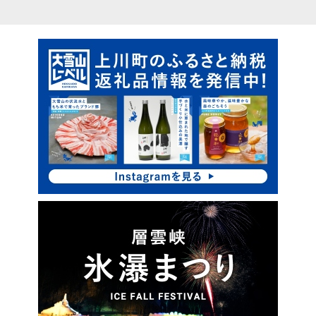
ピ
サ
ッ
イ
ク
ド
ア
・
ッ
プ
メ
ニ
ュ
ー