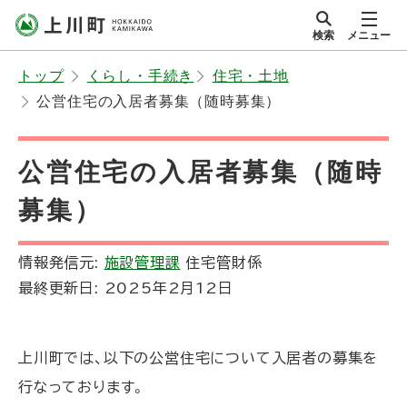
本
検索
メニュー
文
サイト内
北海道上川町
へ
Hokkaido Kamikawa
トップ
くらし・手続き
住宅・土地
メ
Twon
公営住宅の入居者募集（随時募集）
ニ
ュ
ー
公営住宅の入居者募集（随時
へ
募集）
情報発信元:
施設管理課
住宅管財係
最終更新日:
2025年2月12日
上川町では、以下の公営住宅について入居者の募集を
行なっております。