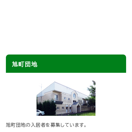
ト
旭町団地
ッ
プ
に
戻
る
旭町団地の入居者を募集しています。