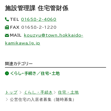
ッ
施設管理課 住宅管財係
プ
TEL
01658-2-4060
に
FAX
01658-2-1220
戻
MAIL
kouzyu@town.hokkaido-
る
kamikawa.lg.jp
ト
関連カテゴリー
ッ
くらし・手続き／住宅・土地
プ
に
戻
トップ
くらし・手続き
住宅・土地
公営住宅の入居者募集（随時募集）
る