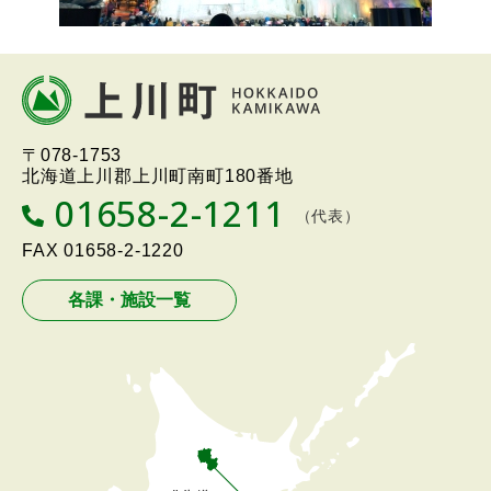
本
文
へ
北海道上川町
Hokkaido Kamikawa
〒078-1753
戻
Twon
北海道上川郡上川町南町180番地
る
01658-2-1211
T
（代表）
メ
E
L
FAX
01658-2-1220
ニ
ュ
各課・施設一覧
ー
へ
戻
る