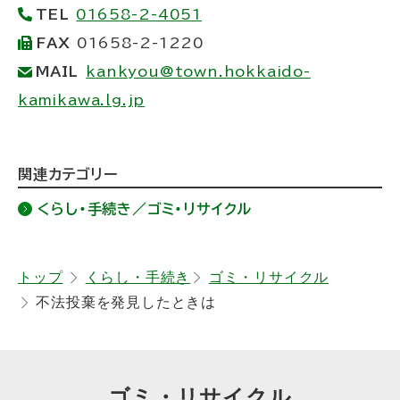
TEL
01658-2-4051
FAX
01658-2-1220
MAIL
kankyou@town.hokkaido-
kamikawa.lg.jp
ト
関連カテゴリー
ッ
くらし・手続き／ゴミ・リサイクル
プ
に
戻
トップ
くらし・手続き
ゴミ・リサイクル
不法投棄を発見したときは
る
ゴミ・リサイクル