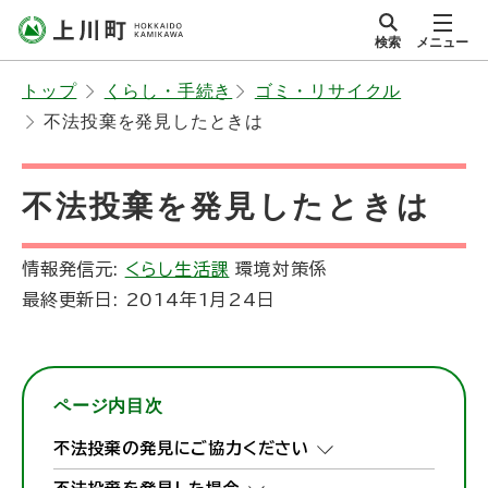
本
検索
メニュー
文
サイト内
北海道上川町
へ
Hokkaido Kamikawa
トップ
くらし・手続き
ゴミ・リサイクル
メ
Twon
不法投棄を発見したときは
ニ
ュ
ー
不法投棄を発見したときは
へ
情報発信元:
くらし生活課
環境対策係
最終更新日:
2014年1月24日
ページ内目次
不法投棄の発見にご協力ください