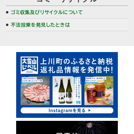
ゴミ収集及びリサイクルについて
不法投棄を発見したときは
ピ
サ
ッ
イ
ク
ド
ア
・
ッ
プ
メ
ニ
ュ