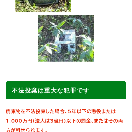
ト
不法投棄は重大な犯罪です
ッ
プ
廃棄物を不法投棄した場合、5年以下の懲役または
に
1,000万円(法人は3億円)以下の罰金、またはその両
戻
方が科せられます。