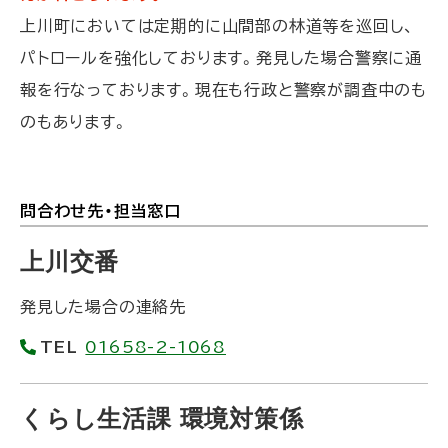
る
上川町においては定期的に山間部の林道等を巡回し、
パトロールを強化しております。発見した場合警察に通
報を行なっております。現在も行政と警察が調査中のも
のもあります。
問合わせ先・担当窓口
ト
ッ
上川交番
プ
発見した場合の連絡先
に
戻
TEL
01658-2-1068
る
くらし生活課 環境対策係