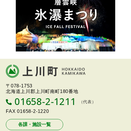
ー
本
文
へ
北海道上川町
Hokkaido Kamikawa
〒078-1753
戻
Twon
北海道上川郡上川町南町180番地
る
01658-2-1211
T
（代表）
メ
E
L
FAX
01658-2-1220
ニ
ュ
各課・施設一覧
ー