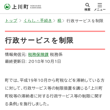
本
検索
メニュー
文
サイト内
北海道上川町
へ
Hokkaido Kamikawa
トップ
くらし・手続き
税
行政サービスを制限
メ
Twon
ニ
ュ
行政サービスを制限
ー
へ
情報発信元:
税務保険課
税務係
最終更新日:
2018年10月1日
町では、平成19年10月から町税などを滞納している方
に対して、行政サービス等の制限措置を講じる「上川町
町税等の滞納者に対する行政サービス等の制限に関す
る条例」を施行しました。