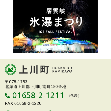
ュ
ー
本
文
へ
北海道上川町
Hokkaido Kamikawa
〒078-1753
戻
Twon
北海道上川郡上川町南町180番地
る
01658-2-1211
T
（代表）
メ
E
L
FAX
01658-2-1220
ニ
ュ