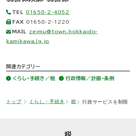
プ
TEL
01658-2-4052
に
FAX
01658-2-1220
戻
MAIL
zeimu@town.hokkaido-
る
kamikawa.lg.jp
ト
関連カテゴリー
ッ
くらし・手続き／税
行政情報／計画・条例
プ
に
戻
トップ
くらし・手続き
税
行政サービスを制限
る
税