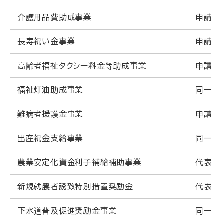
介護用品費助成事業
申請
長寿祝い金事業
申請
高齢者福祉タクシー料金等助成事業
申請
福祉灯油助成事業
同一
難病者援護金事業
申請
出産祝金支給事業
同一
農業安定化資金利子補給補助事業
代表者
新規就農者誘致特別措置奨励金
代表者
下水道普及促進奨励金事業
同一