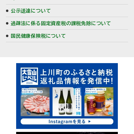
公示送達について
過疎法に係る固定資産税の課税免除について
国民健康保険税について
ピ
サ
ッ
イ
ク
ド
ア
・
ッ
プ
メ
ニ