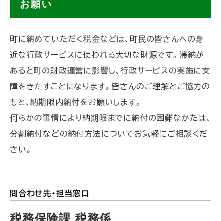
お願い
ッ
プ
町に納めていただく税金などは、町民の皆さんへの身
に
近な行政サービスに使われる大切な財源です。滞納が
戻
あると町の財政運営に影響し、行政サービスの実施に支
る
障をきたすことになります。皆さんのご理解とご協力の
もと、納期限内納付をお願いします。
何らかの事情により納期限までに納付の困難なかたは、
分割納付などの納付方法についてお気軽にご相談くだ
さい。
問合わせ先・担当窓口
ト
ッ
税務保険課 税務係