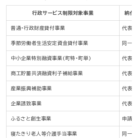
る
行政サービス制限対象事業
納付
普通・行政財産貸付事業
代表者
季節労働者生活安定資金貸付事業
同一
中小企業特別融資事業(町特・町単)
代表
商工貯蓄共済融資利子補給事業
代表
産業振興補助事業
代表
企業誘致事業
代表
ふるさと創生事業
申請
寝たきり老人等介護手当事業
同一