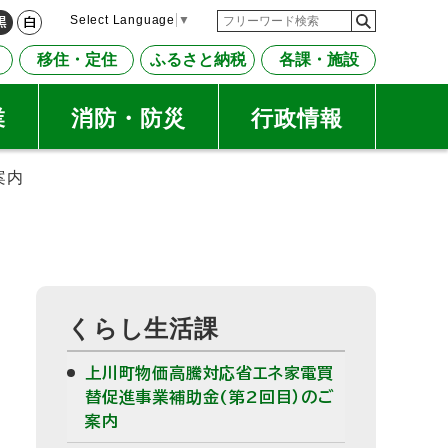
検
検
Select Language
▼
黒
白
索
索
移住・定住
ふるさと納税
各課・施設
キ
ー
ワ
業
消防・防災
行政情報
ー
ド
案内
サ
くらし生活課
イ
上川町物価高騰対応省エネ家電買
ド
替促進事業補助金(第2回目）のご
案内
・