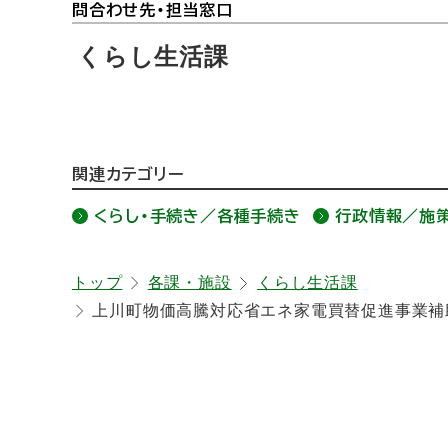
ト
問合わせ先・担当窓口
ッ
くらし生活課
プ
に
戻
る
関連カテゴリー
ト
ッ
くらし・手続き／各種手続き
行政情報／施
プ
に
トップ
各課・施設
くらし生活課
戻
上川町物価高騰対応省エネ家電買替促進事業補
る