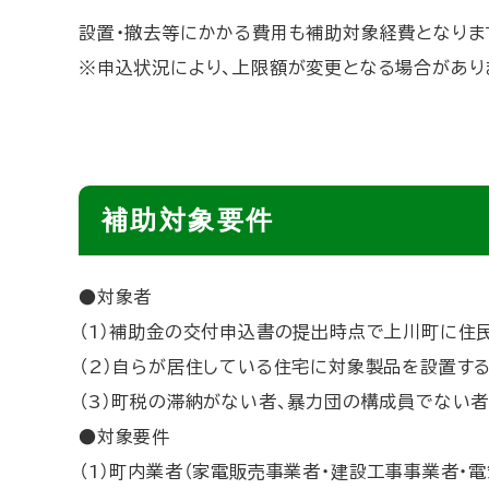
設置・撤去等にかかる費用も補助対象経費となりま
※申込状況により、上限額が変更となる場合があり
ト
補助対象要件
ッ
プ
●対象者
に
（1）補助金の交付申込書の提出時点で上川町に住
戻
（2）自らが居住している住宅に対象製品を設置す
る
（3）町税の滞納がない者、暴力団の構成員でない者
●対象要件
（1）町内業者（家電販売事業者・建設工事事業者・