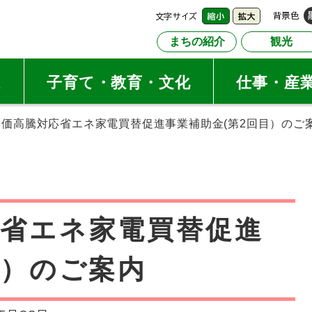
文字サイズ
背景色
縮小
拡大
まちの紹介
観光
祉
子育て・教育・文化
仕事・産
物価高騰対応省エネ家電買替促進事業補助金(第2回目）のご
応省エネ家電買替促進
目）のご案内