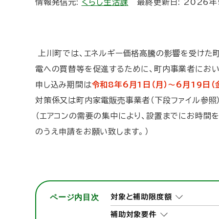
情報発信元:
くらし生活課
最終更新日:
2026年
ト
ッ
プ
へ
上川町では、エネルギー価格高騰の影響を受けた
戻
電への買替等を促進するために、町内事業者におい
る
申し込み期間は
令和8年6月1日（月）～6月19日（
対策係又は町内家電販売事業者（下段ファイル参照
（エアコンの需要の集中により、設置までにお時間
のうえ申請をお願い致します。）
ページ内目次
対象と補助限度額
補助対象要件