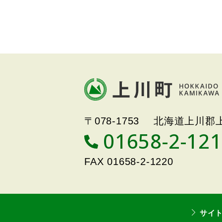
本
文
へ
戻
北海道上川町
Hokkaido Kamikawa
る
〒078-1753
北海道上川郡上
Twon
メ
01658-2-12
T
ニ
E
ュ
L
FAX
01658-2-1220
ー
へ
戻
る
サイ