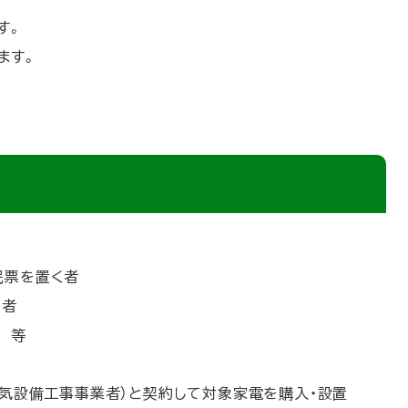
す。
ます。
民票を置く者
る者
 等
電気設備工事事業者）と契約して対象家電を購入・設置