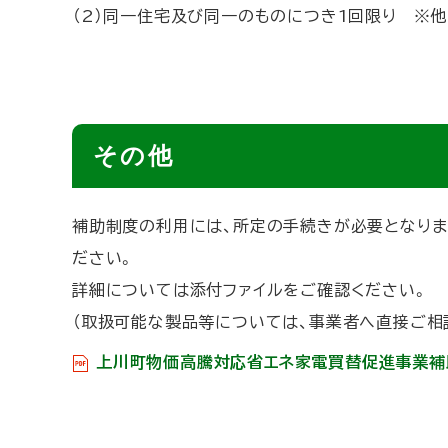
（2）同一住宅及び同一のものにつき1回限り ※
ト
その他
ッ
プ
補助制度の利用には、所定の手続きが必要となり
に
ださい。
戻
詳細については添付ファイルをご確認ください。
る
（取扱可能な製品等については、事業者へ直接ご相
上川町物価高騰対応省エネ家電買替促進事業補