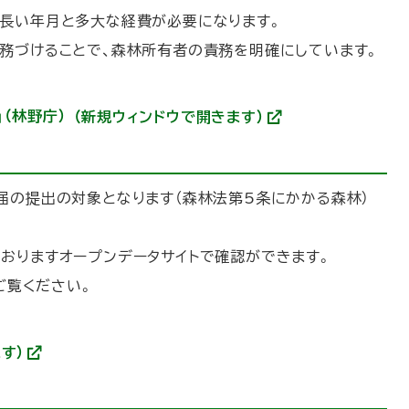
長い年月と多大な経費が必要になります。
務づけることで、森林所有者の責務を明確にしています。
（林野庁）
（新規ウィンドウで開きます）
(
外
部
サ
イ
届の提出の対象となります（森林法第5条にかかる森林）
ト
)
おりますオープンデータサイトで確認ができます。
ご覧ください。
す）
(
外
部