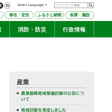
検
検
Select Language
▼
黒
白
索
索
移住・定住
ふるさと納税
各課・施設
キ
ー
ワ
業
消防・防災
行政情報
ー
ド
産業
農業振興地域整備計画の公告につ
いて
地域計画を策定しました