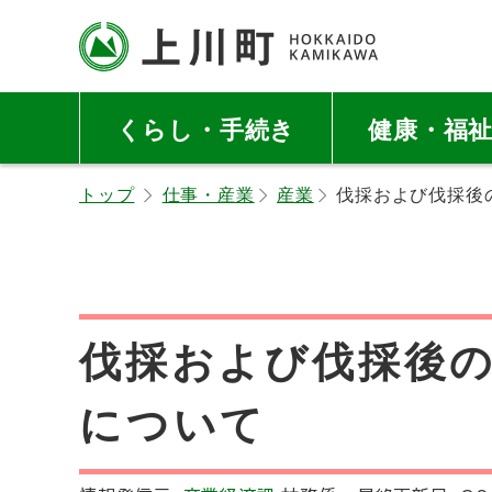
本
本
文
文
へ
へ
北海道上川町
Hokkaido Kamikawa
メ
戻
Twon
くらし・手続き
健康・福
ニ
る
ュ
メ
トップ
仕事・産業
産業
伐採および伐採後
ー
ニ
へ
ュ
ー
へ
戻
伐採および伐採後
る
ペ
について
ー
ジ
の