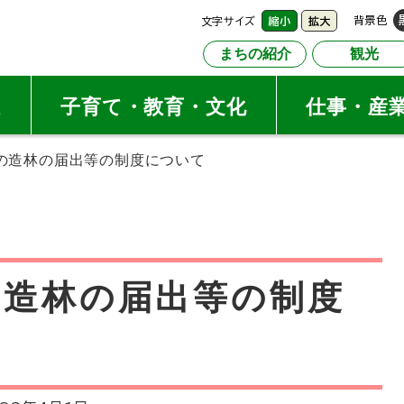
文字サイズ
背景色
縮小
拡大
まちの紹介
観光
祉
子育て・教育・文化
仕事・産
の造林の届出等の制度について
の造林の届出等の制度