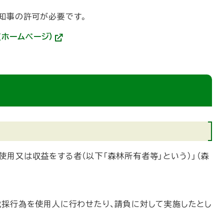
部
サ
知事の許可が必要です。
イ
ト
ホームページ）
)
(
外
部
サ
イ
ト
)
用又は収益をする者（以下「森林所有者等」という）」（森
採行為を使用人に行わせたり、請負に対して実施したとし