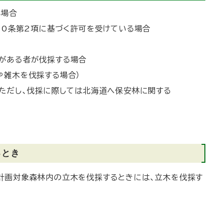
サ
イ
い場合
ト
)
10条第2項に基づく許可を受けている場合
がある者が伐採する場合
や雑木を伐採する場合）
（ただし、伐採に際しては北海道へ保安林に関する
るとき
計画対象森林内の立木を伐採するときには、立木を伐採す