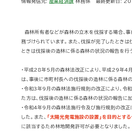
情報発信元:
産業経済課
林務係
最終更新日:
20
ト
ッ
プ
へ
森林所有者などが森林の立木を伐採する場合、事
戻
務づけられています。また、伐採が完了したときは
る
ときは伐採後の造林に係る森林の状況の報告を行
・平成28年5月の森林法改正により、平成29年
は、事後に市町村長への伐採後の造林に係る森林の
・令和3年9月の森林法施行規則の改正により、令
た方は、伐採後の造林に係る森林の状況の報告に加
・令和4年9月の森林法施行令及び施行規則の改正
した。また、
「太陽光発電施設の設置」を目的とする
に該当するため林地開発許可が必要となりました。