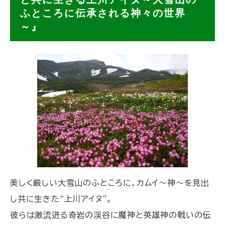
プ
ふところに伝承される神々の世界
～』
に
戻
る
美しく厳しい大雪山のふところに、カムイ～神～を見出
し共に生きた“上川アイヌ”。
彼らは激流迸る奇岩の渓谷に魔神と英雄神の戦いの伝