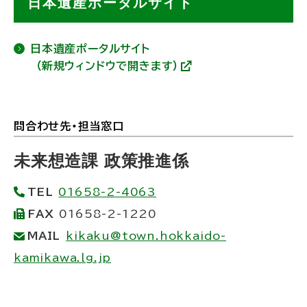
日本遺産ポータルサイト
)
ッ
プ
日本遺産ポータルサイト
に
（新規ウィンドウで開きます）
(
戻
外
部
る
サ
イ
問合わせ先・担当窓口
ト
ト
)
ッ
未来想造課 政策推進係
プ
TEL
01658-2-4063
に
FAX
01658-2-1220
戻
MAIL
kikaku@town.hokkaido-
る
kamikawa.lg.jp
ト