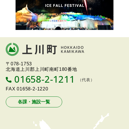
本
文
へ
北海道上川町
Hokkaido Kamikawa
〒078-1753
戻
Twon
北海道上川郡上川町南町180番地
る
01658-2-1211
T
（代表）
メ
E
L
FAX
01658-2-1220
ニ
ュ
各課・施設一覧
ー
へ
戻