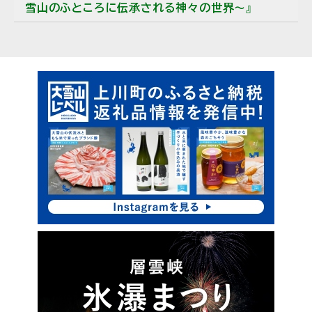
雪山のふところに伝承される神々の世界〜』
ピ
ッ
ク
ア
ッ
プ