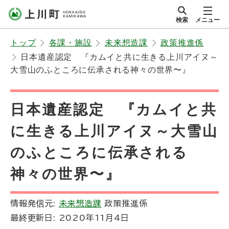
本
検索
メニュー
文
サイト内
北海道上川町
へ
Hokkaido Kamikawa
トップ
各課・施設
未来想造課
政策推進係
メ
Twon
日本遺産認定 『カムイと共に生きる上川アイヌ～
ニ
大雪山のふところに伝承される神々の世界〜』
ュ
ー
日本遺産認定 『カムイと共
へ
に生きる上川アイヌ～大雪山
のふところに伝承される
神々の世界〜』
情報発信元:
未来想造課
政策推進係
最終更新日:
2020年11月4日