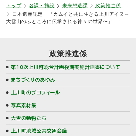
トップ
各課・施設
未来想造課
政策推進係
ッ
日本遺産認定 『カムイと共に生きる上川アイヌ～
プ
大雪山のふところに伝承される神々の世界〜』
に
戻
サ
る
政策推進係
イ
第10次上川町総合計画後期実施計画書について
ド
まちづくりのあゆみ
・
上川町のプロフィール
メ
写真素材集
ニ
大雪の動物たち
ュ
上川町地域公共交通会議
ー