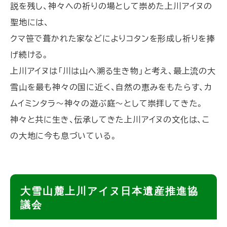
説を残し、神々への祈りの場として崇めた上川アイヌの
聖地には、
クマ笹で葺かれた家などによりコタンを形成し祈りを捧
げ続ける。
上川アイヌは「川は山へ溯る生き物」と考え、最上流の大
雪山を最も神々の国に近く、自然の恵みをもたらす、カ
ムイミンタラ～神々の遊ぶ庭～として崇拝してきた。
神々と共に生き、伝承してきた上川アイヌの文化は、こ
の大地に今も息づいている。
ト
大雪山麓上川アイヌ日本遺産推進協
ッ
議会
プ