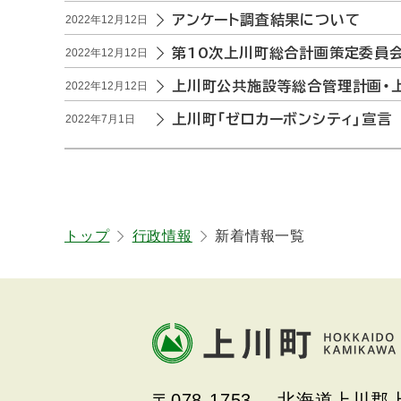
アンケート調査結果について
2022年12月12日
第10次上川町総合計画策定委員
2022年12月12日
上川町公共施設等総合管理計画・
2022年12月12日
上川町「ゼロカーボンシティ」宣言
2022年7月1日
ト
トップ
行政情報
新着情報一覧
ッ
プ
本
に
文
戻
へ
る
戻
北海道上川町
Hokkaido Kamikawa
る
〒078-1753
北海道上川郡上
Twon