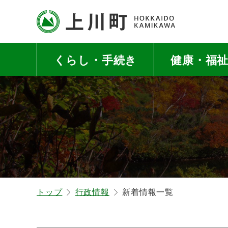
本
本
文
文
へ
へ
北海道上川町
Hokkaido Kamikawa
メ
戻
Twon
くらし・手続き
健康・福
ニ
る
ュ
メ
ー
ニ
へ
ュ
ー
へ
戻
る
ペ
トップ
行政情報
新着情報一覧
ー
ジ
の