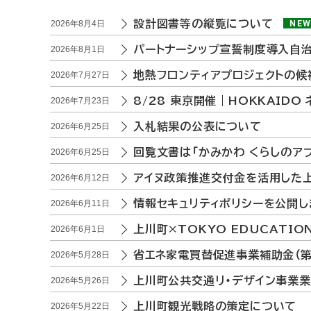
ト
設計図書等の縦覧について
2026年8月4日
NE
ッ
プ
パートナーシップ宣誓制度導入自
2026年8月1日
新
へ
地熱フロンティアプロジェクトの
2026年7月27日
着
戻
8/28 東京開催｜HOKKAIDO
2026年7月23日
る
情
入札結果の公表について
2026年6月25日
報
回覧文書は「かみかわ くらしのア
2026年6月25日
一
アイヌ政策推進交付金を活用した
2026年6月12日
覧
情報セキュリティポリシーを公開し
2026年6月11日
上川町×TOKYO EDUCATI
2026年6月1日
省エネ家電買替促進事業補助金（第
2026年5月28日
上川町公共交通リ・デザイン事業
2026年5月26日
上川町観光戦略の策定について
2026年5月22日