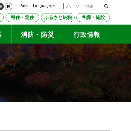
検
検
Select Language
▼
黒
白
索
索
移住・定住
ふるさと納税
各課・施設
キ
ー
ワ
業
消防・防災
行政情報
ー
ド