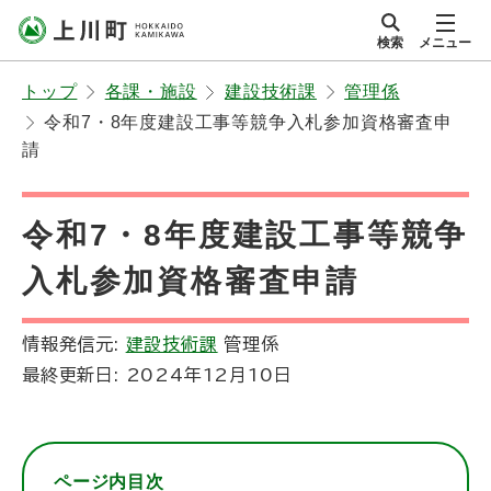
本
検索
メニュー
文
サイト内
北海道上川町
へ
Hokkaido Kamikawa
トップ
各課・施設
建設技術課
管理係
メ
Twon
令和7・8年度建設工事等競争入札参加資格審査申
ニ
請
ュ
ー
令和7・8年度建設工事等競争
へ
入札参加資格審査申請
情報発信元:
建設技術課
管理係
最終更新日:
2024年12月10日
ページ内目次