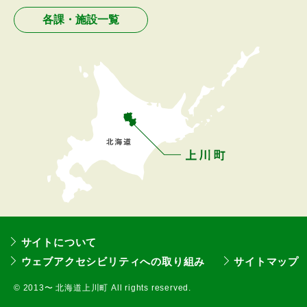
ュ
各課・施設一覧
ー
へ
戻
る
サイトについて
ウェブアクセシビリティへの取り組み
サイトマップ
©
2013〜 北海道上川町 All rights reserved.