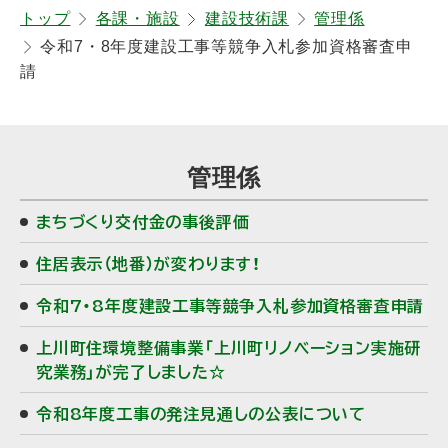
戻
トップ
各課・施設
建設技術課
管理係
令和7・8年度建設工事等競争入札参加資格審査申
る
請
サ
管理係
イ
まちづくり交付金の事後評価
ド
住居表示（地番）が変わります！
・
令和7・8年度建設工事等競争入札参加資格審査申請
メ
上川町住環境整備事業「上川町リノベーション実施研
ニ
究業務」が完了しました☆
ュ
令和8年度工事の発注見通しの公表について
ー