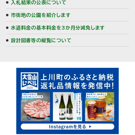
入札結果の公表について
市街地の公園を紹介します
水道料金の基本料金を3か月分減免します
設計図書等の縦覧について
ピ
ッ
ク
ア
ッ
プ