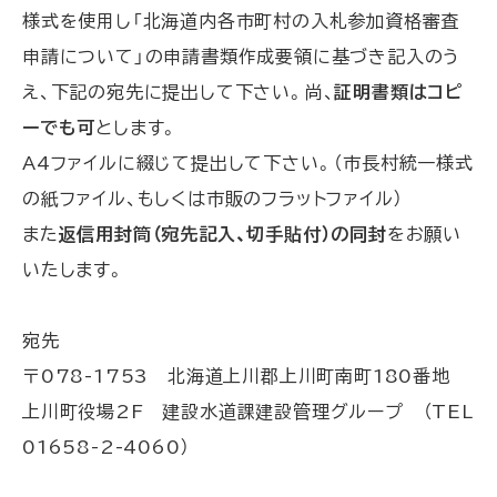
る
様式を使用し「北海道内各市町村の入札参加資格審査
申請について」の申請書類作成要領に基づき記入のう
え、下記の宛先に提出して下さい。尚、
証明書類はコピ
ーでも可
とします。
A4ファイルに綴じて提出して下さい。（市長村統一様式
の紙ファイル、もしくは市販のフラットファイル）
また
返信用封筒（宛先記入、切手貼付）の同封
をお願い
いたします。
宛先
〒078-1753 北海道上川郡上川町南町180番地
上川町役場2F 建設水道課建設管理グループ （TEL
01658-2-4060）