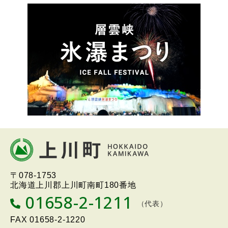
本
文
へ
北海道上川町
Hokkaido Kamikawa
〒078-1753
戻
Twon
北海道上川郡上川町南町180番地
る
01658-2-1211
T
（代表）
メ
E
L
FAX
01658-2-1220
ニ