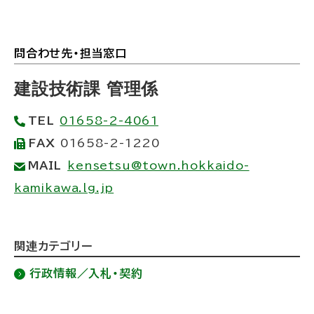
問合わせ先・担当窓口
ト
ッ
建設技術課 管理係
プ
TEL
01658-2-4061
に
FAX
01658-2-1220
戻
MAIL
kensetsu@town.hokkaido-
る
kamikawa.lg.jp
ト
関連カテゴリー
ッ
行政情報／入札・契約
プ
に