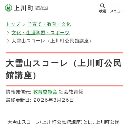
本
検索
メニュー
文
サイト内
北海道上川町
へ
Hokkaido Kamikawa
トップ
子育て・教育・文化
メ
Twon
文化・生涯学習・スポーツ
ニ
大雪山スコーレ（上川町公民館講座）
ュ
ー
へ
大雪山スコーレ（上川町公民
館講座）
情報発信元:
教育委員会
社会教育係
最終更新日:
2026年3月26日
大雪山スコーレ（上川町公民館講座）とは、上川町公民