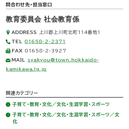
ト
問合わせ先・担当窓口
ト
)
ッ
教育委員会 社会教育係
プ
ADDRESS
上川郡上川町北町114番地1
に
TEL
01658-2-2371
戻
FAX
01658-2-3927
る
MAIL
syakyou@town.hokkaido-
kamikawa.lg.jp
ト
関連カテゴリー
ッ
子育て・教育・文化／文化・生涯学習・スポーツ
プ
子育て・教育・文化／文化・生涯学習・スポーツ／文
に
化
戻