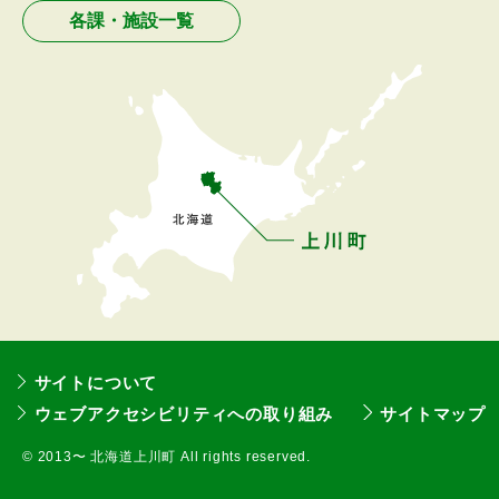
ュ
各課・施設一覧
ー
へ
戻
る
サイトについて
ウェブアクセシビリティへの取り組み
サイトマップ
©
2013〜 北海道上川町 All rights reserved.