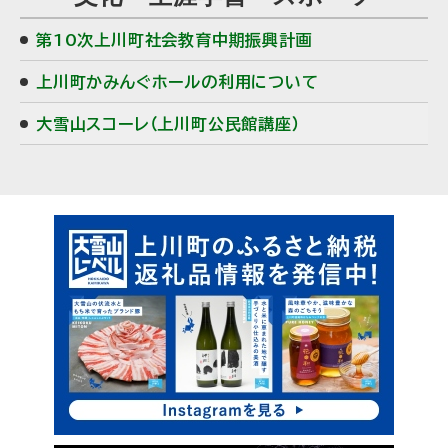
第10次上川町社会教育中期振興計画
上川町かみんぐホールの利用について
大雪山スコーレ（上川町公民館講座）
ピ
サ
ッ
イ
ク
ド
ア
・
ッ
プ
メ
ニ