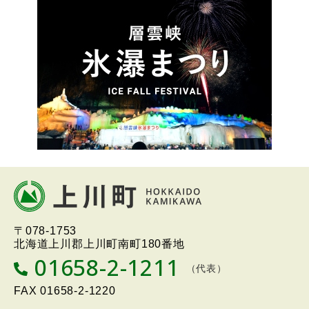
ュ
ー
本
文
へ
北海道上川町
Hokkaido Kamikawa
〒078-1753
戻
Twon
北海道上川郡上川町南町180番地
る
01658-2-1211
T
（代表）
メ
E
L
FAX
01658-2-1220
ニ