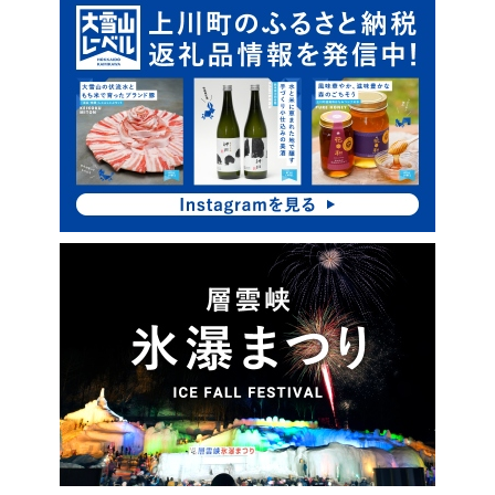
ピ
サ
ッ
イ
ク
ド
ア
・
ッ
プ
メ
ニ
ュ
ー