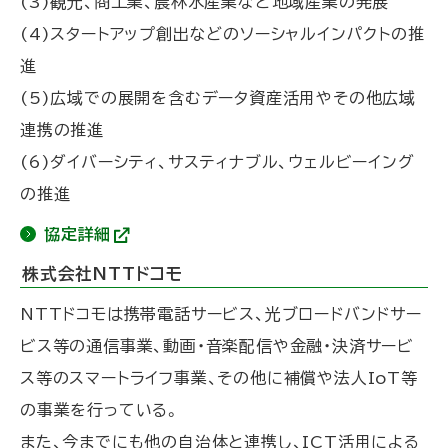
(3)観光、商工業、農林水産業など地域産業の発展
(4)スタートアップ創出などのソーシャルインパクトの推
進
(5)広域での展開を含むデータ資産活用やその他広域
連携の推進
(6)ダイバーシティ、サスティナブル、ウェルビーイング
の推進
協定詳細
(
外
株式会社NTTドコモ
部
サ
NTTドコモは携帯電話サービス、光ブロードバンドサー
イ
ト
ビス等の通信事業、動画・音楽配信や金融・決済サービ
)
ス等のスマートライフ事業、その他に補償や法人IoT等
の事業を行っている。
また、今までにも他の自治体と連携し、ICT活用による