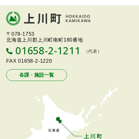
本
文
へ
北海道上川町
Hokkaido Kamikawa
〒078-1753
戻
Twon
北海道上川郡上川町南町180番地
る
01658-2-1211
T
（代表）
メ
E
L
FAX
01658-2-1220
ニ
ュ
各課・施設一覧
ー
へ
戻
る