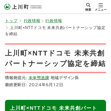
本
検索
メニュー
文
サイト内
北海道上川町
へ
Hokkaido Kamikawa
トップ
行政情報
行政情報
メ
Twon
上川町×NTTドコモ 未来共創パートナーシップ協定
ニ
を締結
ュ
ー
上川町×NTTドコモ 未来共創
へ
パートナーシップ協定を締結
情報発信元:
未来想造課
地域デザイン係
最終更新日:
2024年6月12日
ページ内目次
上川町×NTTドコモ 未来共創パート