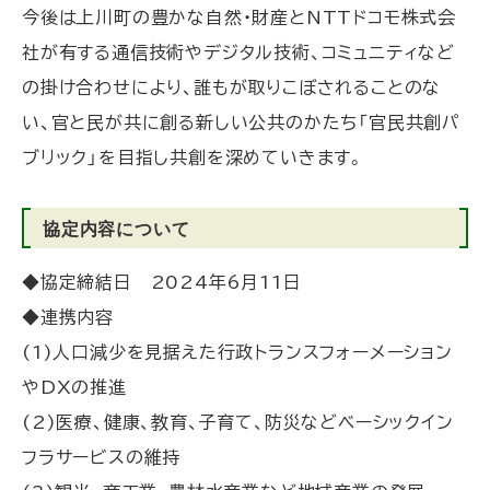
ナ
今後は上川町の豊かな自然・財産と
NTTドコモ株式会
ー
社が有する通信技術やデジタル技術、コミュニティなど
シ
の掛け合わせにより、誰もが取りこぼされることのな
ッ
プ
い、官と民が共に創る新しい公共のかたち「官民共創パ
協
ブリック」
を目指し共創を深めていきます。
定
を
協定内容について
締
結
◆協定締結日 2024年6月11日
◆連携内容
(1)人口減少を見据えた行政トランスフォーメーション
やDXの推進
(2)医療、健康、教育、子育て、防災などベーシックイン
フラサービスの維持