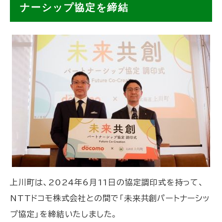
上
ナーシップ協定を締結
川
町
×
N
T
T
ド
コ
モ
未
来
共
創
上川町は、2024年6月11日の協定調印式を持って、
パ
ー
NTTドコモ株式会社との間で「未来共創パートナーシッ
ト
プ協定」を締結いたしました。