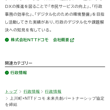
DXの推進を図ることで「市民サービスの向上」、「行政
事務の効率化」、「デジタル化のための環境整備」を目指
し活動してきた実績があり、行政のデジタル化や課題解
決への知見を有している。
株式会社NTTドコモ 会社概要
(
外
部
サ
イ
ト
関連カテゴリー
ト
)
ッ
行政情報
プ
に
トップ
行政情報
行政情報
戻
上川町×NTTドコモ 未来共創パートナーシップ協定
る
を締結