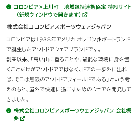
コロンビア×上川町 地域包括連携協定 特設サイト
（新規ウィンドウで開きます）
(
外
株式会社コロンビアスポーツウェアジャパン
部
サ
コロンビアは1938年アメリカ オレゴン州ポートランド
イ
ト
で誕生したアウトドアウェアブランドです。
)
創業以来、「高い山に登ることや、過酷な環境に身を置
くことだけがアウトドアではなく、ドアの一歩外に出れ
ば、そこは無限のアウトドアフィールドである」という考
えのもと、屋外で快適に過ごすためのウェアを開発して
きました。
株式会社コロンビアスポーツウェアジャパン 会社概
要
(
外
部
サ