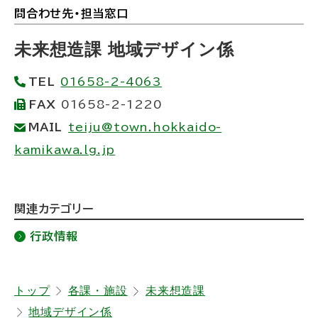
イ
問合わせ先・担当窓口
ト
ト
)
ッ
未来想造課 地域デザイン係
プ
TEL
01658-2-4063
に
FAX
01658-2-1220
戻
MAIL
teiju@town.hokkaido-
る
kamikawa.lg.jp
ト
関連カテゴリー
ッ
行政情報
プ
に
戻
トップ
各課・施設
未来想造課
地域デザイン係
る