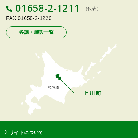
る
01658-2-1211
T
（代表）
メ
E
L
FAX
01658-2-1220
ニ
ュ
各課・施設一覧
ー
へ
戻
る
サイトについて