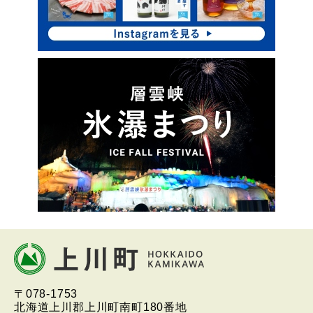
プ
本
文
へ
北海道上川町
Hokkaido Kamikawa
〒078-1753
戻
Twon
北海道上川郡上川町南町180番地