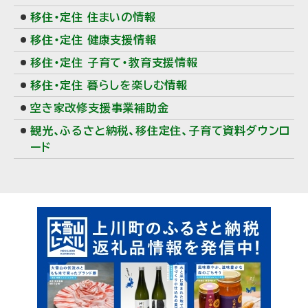
移住・定住 住まいの情報
移住・定住 健康支援情報
移住・定住 子育て・教育支援情報
移住・定住 暮らしを楽しむ情報
空き家改修支援事業補助金
観光、ふるさと納税、移住定住、子育て資料ダウンロ
ード
ピ
ッ
ク
ア
ッ