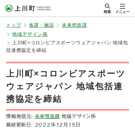
本
検索
メニュー
文
サイト内
北海道上川町
へ
Hokkaido Kamikawa
トップ
各課・施設
未来想造課
メ
Twon
地域デザイン係
ニ
上川町×コロンビアスポーツウェアジャパン 地域包
ュ
括連携協定を締結
ー
へ
上川町×コロンビアスポーツ
ウェアジャパン 地域包括連
携協定を締結
情報発信元:
未来想造課
地域デザイン係
最終更新日:
2022年12月15日