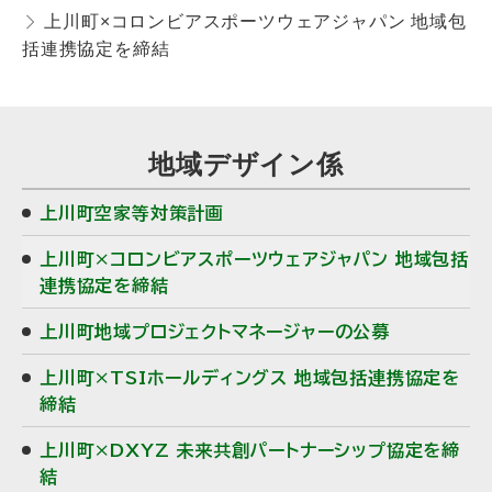
上川町×コロンビアスポーツウェアジャパン 地域包
括連携協定を締結
サ
地域デザイン係
イ
上川町空家等対策計画
ド
上川町×コロンビアスポーツウェアジャパン 地域包括
・
連携協定を締結
メ
上川町地域プロジェクトマネージャーの公募
ニ
上川町×TSIホールディングス 地域包括連携協定を
ュ
締結
ー
上川町×DXYZ 未来共創パートナーシップ協定を締
結