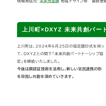
情報発信元:
未来想造課
地域デザイン係
最終更
ト
ッ
プ
へ
ページ内目次
上
上川町×DXYZ 未来共創パ
戻
川
る
町
×
上川町は、2024年6月25日の協定調印式を持っ
D
て、DXYZとの間で「未来共創パートナーシップ協
X
定」を締結いたしました。
Y
今後は顔認証技術を活用し、新しい官民連携の形
Z
未
を目指し共創を深めていきます。
来
共
創
パ
ー