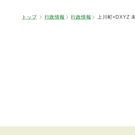
プ
に
トップ
行政情報
行政情報
上川町×DXYZ
戻
る
本