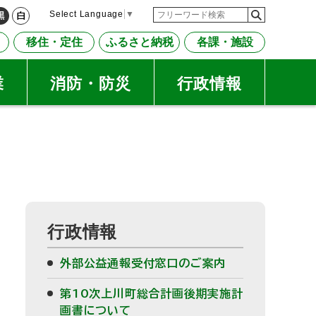
検
検
Select Language
▼
黒
白
索
索
移住・定住
ふるさと納税
各課・施設
キ
ー
ワ
業
消防・防災
行政情報
ー
ド
行政情報
外部公益通報受付窓口のご案内
第10次上川町総合計画後期実施計
画書について