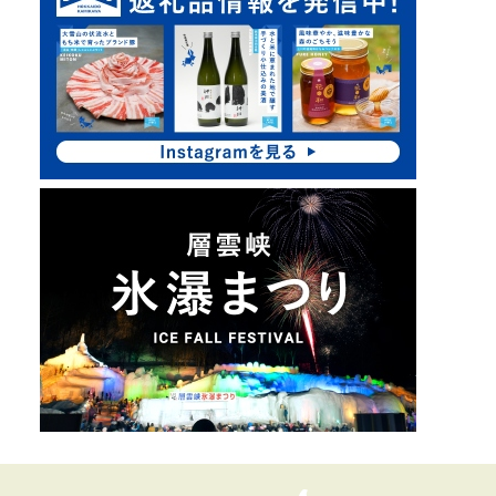
イ
ク
ド
ア
・
ッ
プ
メ
ニ
ュ
ー