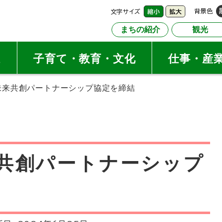
文字サイズ
背景色
縮小
拡大
まちの紹介
観光
祉
子育て・教育・文化
仕事・産
 未来共創パートナーシップ協定を締結
来共創パートナーシップ