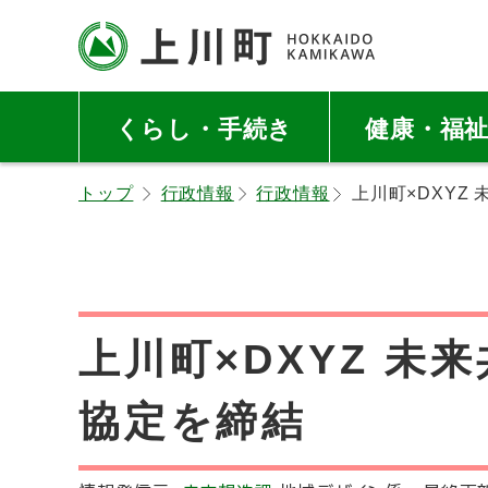
本
本
文
文
へ
へ
北海道上川町
Hokkaido Kamikawa
メ
戻
Twon
くらし・手続き
健康・福
ニ
る
ュ
メ
トップ
行政情報
行政情報
上川町×DXYZ
ー
ニ
へ
ュ
ー
へ
戻
上川町×DXYZ 未
る
ペ
協定を締結
ー
ジ
の