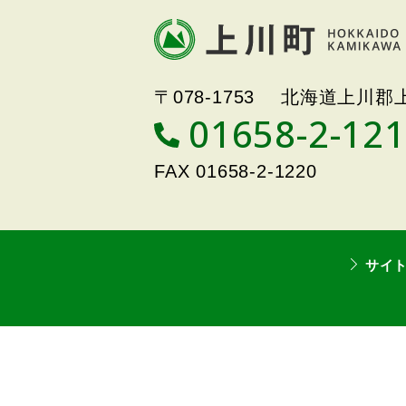
文
へ
戻
北海道上川町
Hokkaido Kamikawa
る
〒078-1753
北海道上川郡上
Twon
メ
01658-2-12
T
ニ
E
ュ
L
FAX
01658-2-1220
ー
へ
戻
る
サイ