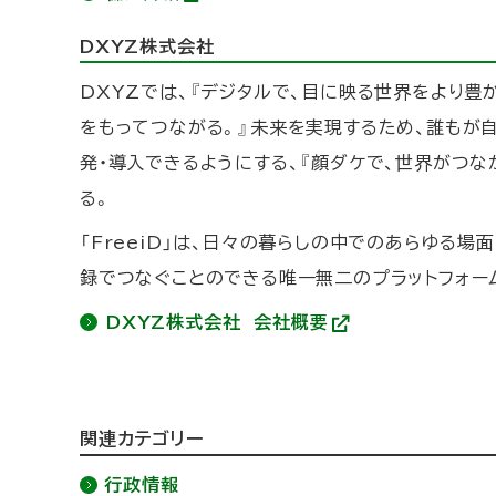
(
外
DXYZ株式会社
部
サ
イ
DXYZでは、『デジタルで、目に映る世界をより豊
ト
)
をもってつながる。』未来を実現するため、誰もが
発・導入できるようにする、『顔ダケで、世界がつなが
る。
「FreeiD」は、日々の暮らしの中でのあらゆる場
録でつなぐことのできる唯一無二のプラットフォー
DXYZ株式会社 会社概要
(
外
部
サ
イ
ト
ト
関連カテゴリー
)
ッ
行政情報