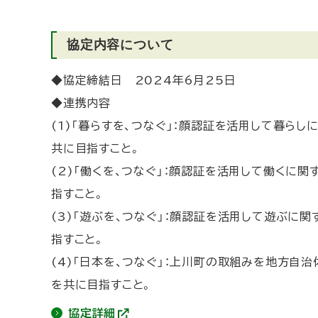
ト
ナ
協定内容について
ー
シ
◆協定締結日 2024年6月25日
ッ
◆連携内容
プ
(1)
「暮らすを、つなぐ」：顔認証を活用して暮らし
協
定
共に目指すこと。
を
(2)
「働くを、つなぐ」：顔認証を活用して働くに関
締
指すこと。
結
(3)
「遊ぶを、つなぐ」：顔認証を活用して遊ぶに関
指すこと。
(4)
「日本を、つなぐ」：上川町の取組みを地方自治
を共に目指すこと。
協定詳細