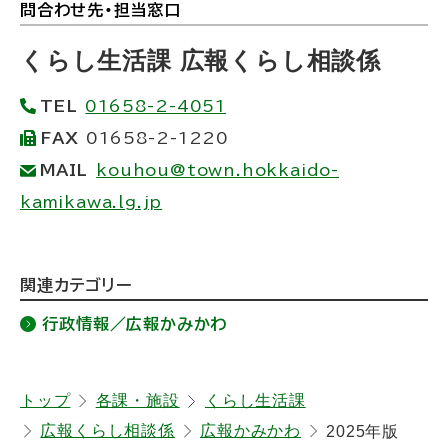
問合わせ先・担当窓口
ト
ッ
くらし生活課 広報くらし相談係
プ
TEL
01658-2-4051
に
FAX
01658-2-1220
戻
MAIL
kouhou@town.hokkaido-
る
kamikawa.lg.jp
ト
関連カテゴリー
ッ
行政情報／広報かみかわ
プ
に
戻
トップ
各課・施設
くらし生活課
広報くらし相談係
広報かみかわ
2025年版
る