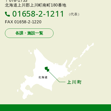
〒078-1753
戻
Twon
北海道上川郡上川町南町180番地
る
01658-2-1211
T
（代表）
メ
E
L
FAX
01658-2-1220
ニ
ュ
各課・施設一覧
ー
へ
戻
る