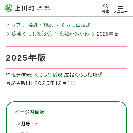
本
検索
メニュー
文
サイト内
北海道上川町
へ
Hokkaido Kamikawa
トップ
各課・施設
くらし生活課
メ
Twon
広報くらし相談係
広報かみかわ
2025年版
ニ
ュ
ー
2025年版
へ
情報発信元:
くらし生活課
広報くらし相談係
最終更新日:
2025年12月1日
ページ内目次
12月号