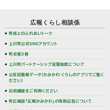
サ
広報くらし相談係
イ
町長とのふれあいトーク
ド
上川町公式SNSアカウント
・
町史第3巻
メ
上川町パートナーシップ宣誓制度について
ニ
公区回覧板データ（かみかわ くらしのアプリでご覧く
ュ
ださい）
ー
出前講座をご利用ください
町広報誌「広報かみかわ」の有料広告について