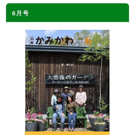
ト
6月号
ッ
プ
に
戻
る