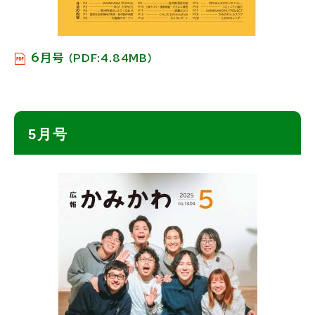
6月号
（PDF:4.84MB）
ト
5月号
ッ
プ
に
戻
る