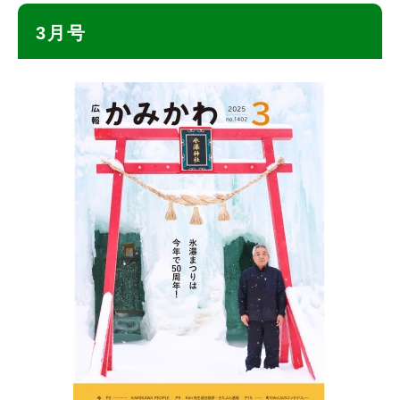
ト
3月号
ッ
プ
に
戻
る