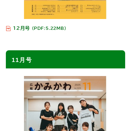
12月号
（PDF:5.22MB）
ト
11月号
ッ
プ
に
戻
る