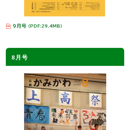
9月号
（PDF:29.4MB）
ト
8月号
ッ
プ
に
戻
る