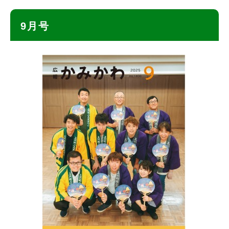
ト
9月号
ッ
プ
に
戻
る