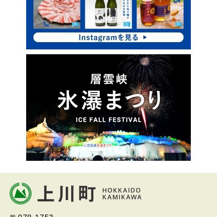
ッ
プ
本
文
へ
北海道上川町
Hokkaido Kamikawa