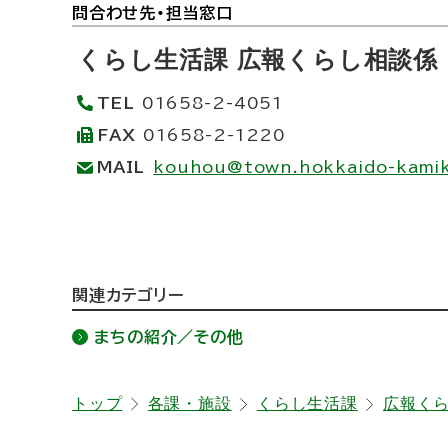
ト
問合わせ先・担当窓口
ッ
くらし生活課 広報くらし相談係
プ
TEL
01658-2-4051
に
FAX
01658-2-1220
戻
MAIL
kouhou@town.hokkaido-kamik
る
ト
関連カテゴリー
ッ
まちの紹介／その他
プ
に
トップ
各課・施設
くらし生活課
広報く
戻
る