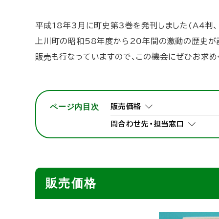
ト
ッ
平成18年3月に町史第3巻を発刊しました(A4判、
プ
上川町の昭和58年度から20年間の激動の歴史が
へ
販売も行なっていますので、この機会にぜひお求め
戻
る
ページ内目次
販売価格
問合わせ先・担当窓口
販売価格