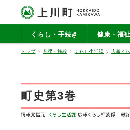
本
本
文
文
へ
へ
北海道上川町
Hokkaido Kamikawa
メ
戻
Twon
くらし・手続き
健康・福
ニ
る
ュ
メ
トップ
各課・施設
くらし生活課
広報く
ー
ニ
へ
ュ
ー
へ
戻
町史第3巻
る
ペ
ー
情報発信元:
くらし生活課
広報くらし相談係
最終
ジ
の