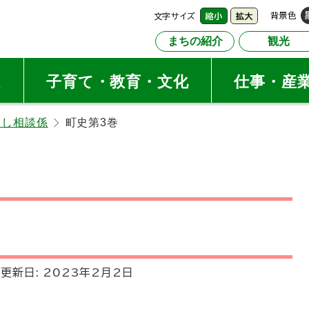
文字サイズ
背景色
縮小
拡大
まちの紹介
観光
祉
子育て・教育・文化
仕事・産
らし相談係
町史第3巻
更新日:
2023年2月2日