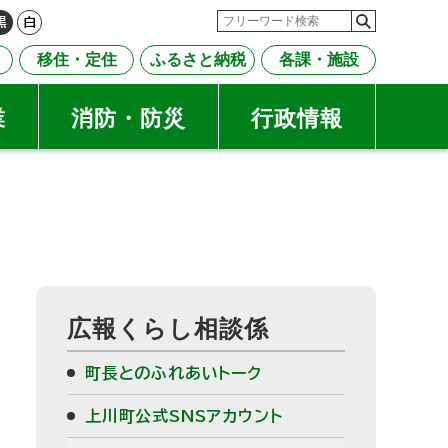
検
検
黒
白
索
索
移住・定住
ふるさと納税
各課・施設
キ
ー
ワ
業
消防・防災
行政情報
ー
ド
サ
広報くらし相談係
イ
町長とのふれあいトーク
ド
上川町公式SNSアカウント
・