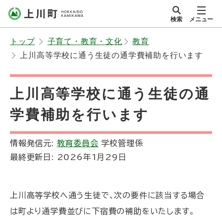
本
検索
メニュー
文
サイト内
北海道上川町
へ
Hokkaido Kamikawa
トップ
子育て・教育・文化
教育
メ
Twon
上川高等学校に通う生徒の通学費補助を行います
ニ
ュ
ー
上川高等学校に通う生徒の通
へ
学費補助を行います
情報発信元:
教育委員会
学校管理係
最終更新日:
2026年1月29日
上川高等学校へ通う生徒で、次の要件に該当する場合
は町より通学費並びに下宿費の補助をいたします。