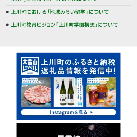
上川町における「地域みらい留学」について
上川町教育ビジョン「上川町学園構想」について
ピ
サ
ッ
イ
ク
ド
ア
・
ッ
プ
メ
ニ
ュ