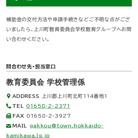
ッ
プ
補助金の交付方法や申請手続きなどご不明な点がござ
に
いましたら、上川町教育委員会学校教育グループへお問
戻
い合わせください。
る
問合わせ先・担当窓口
ト
ッ
教育委員会 学校管理係
プ
ADDRESS
上川郡上川町北町114番地1
に
TEL
01658-2-2371
戻
FAX
01658-2-3927
る
MAIL
gakkou@town.hokkaido-
kamikawa.lg.jp