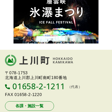
ー
本
文
へ
北海道上川町
Hokkaido Kamikawa
〒078-1753
戻
Twon
北海道上川郡上川町南町180番地
る
01658-2-1211
T
（代表）
メ
E
L
FAX
01658-2-1220
ニ
ュ
各課・施設一覧
ー