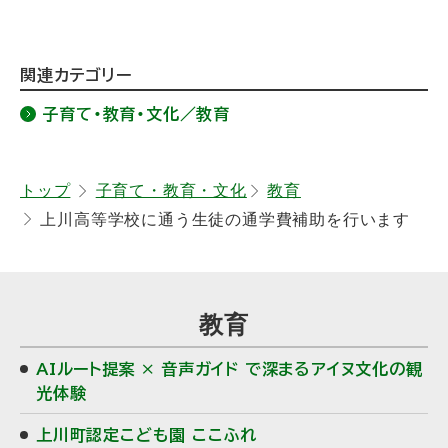
ト
関連カテゴリー
ッ
子育て・教育・文化／教育
プ
に
戻
トップ
子育て・教育・文化
教育
上川高等学校に通う生徒の通学費補助を行います
る
教育
AIルート提案 × 音声ガイド で深まるアイヌ文化の観
光体験
上川町認定こども園 ここふれ