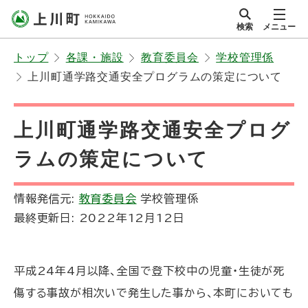
本
検索
メニュー
文
サイト内
北海道上川町
へ
Hokkaido Kamikawa
トップ
各課・施設
教育委員会
学校管理係
メ
Twon
上川町通学路交通安全プログラムの策定について
ニ
ュ
ー
上川町通学路交通安全プログ
へ
ラムの策定について
情報発信元:
教育委員会
学校管理係
最終更新日:
2022年12月12日
平成24年4月以降、全国で登下校中の児童・生徒が死
傷する事故が相次いで発生した事から、本町においても