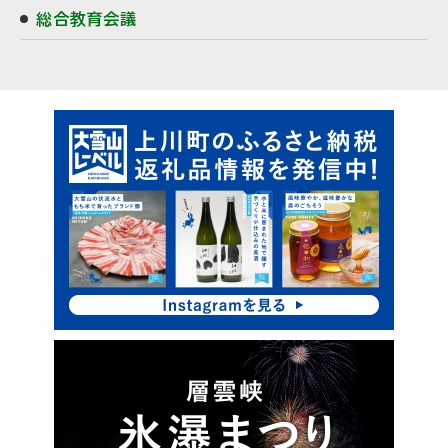
総合教育会議
ピ
ッ
ク
ア
ッ
プ