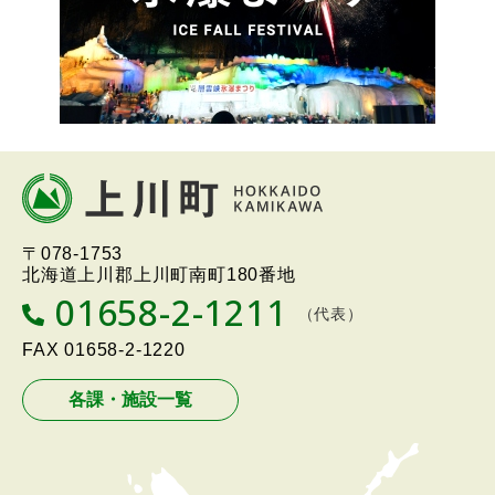
本
文
へ
北海道上川町
Hokkaido Kamikawa
〒078-1753
戻
Twon
北海道上川郡上川町南町180番地
る
01658-2-1211
T
（代表）
メ
E
L
FAX
01658-2-1220
ニ
ュ
各課・施設一覧
ー
へ
戻