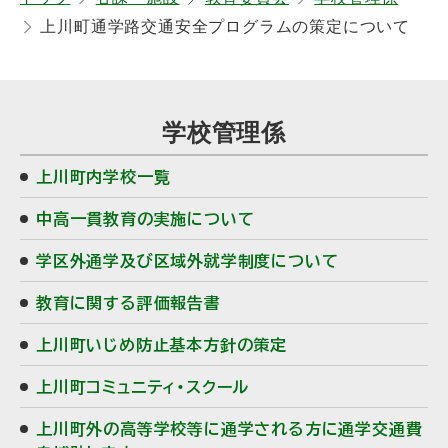
上川町通学路交通安全プログラムの策定について
る
サ
学校管理係
イ
上川町内学校一覧
ド
中高一貫教育の実施について
・
学区外通学及び区域外就学制度について
メ
教育に関する評価報告書
ニ
上川町いじめ防止基本方針の策定
ュ
上川町コミュニティ・スクール
ー
上川町外の高等学校等に通学される方に通学交通費