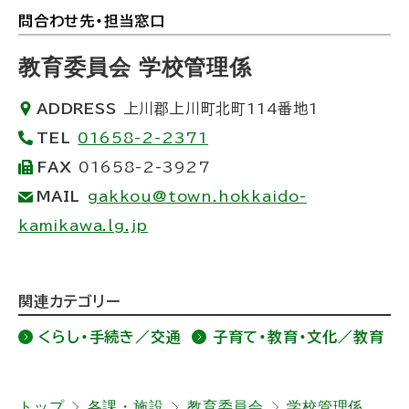
問合わせ先・担当窓口
ト
ッ
教育委員会 学校管理係
プ
ADDRESS
上川郡上川町北町114番地1
に
TEL
01658-2-2371
戻
FAX
01658-2-3927
る
MAIL
gakkou@town.hokkaido-
kamikawa.lg.jp
ト
関連カテゴリー
ッ
くらし・手続き／交通
子育て・教育・文化／教育
プ
に
戻
トップ
各課・施設
教育委員会
学校管理係