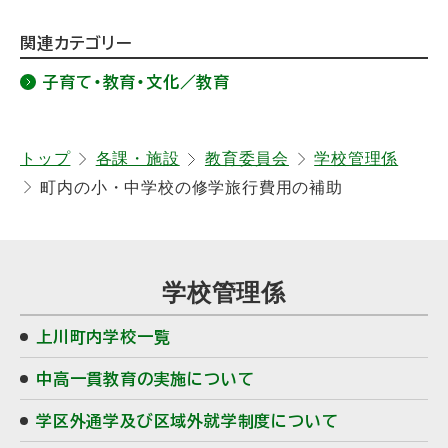
ト
関連カテゴリー
ッ
子育て・教育・文化／教育
プ
に
戻
トップ
各課・施設
教育委員会
学校管理係
町内の小・中学校の修学旅行費用の補助
る
サ
学校管理係
イ
上川町内学校一覧
ド
中高一貫教育の実施について
・
学区外通学及び区域外就学制度について
メ