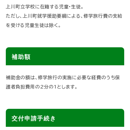
上川町立学校に在籍する児童・生徒。
ただし、上川町就学援助要綱による、修学旅行費の支給
を受ける児童生徒は除く。
ト
補助額
ッ
プ
補助金の額は、修学旅行の実施に必要な経費のうち保
に
護者負担費用の2分の1とします。
戻
る
ト
交付申請手続き
ッ