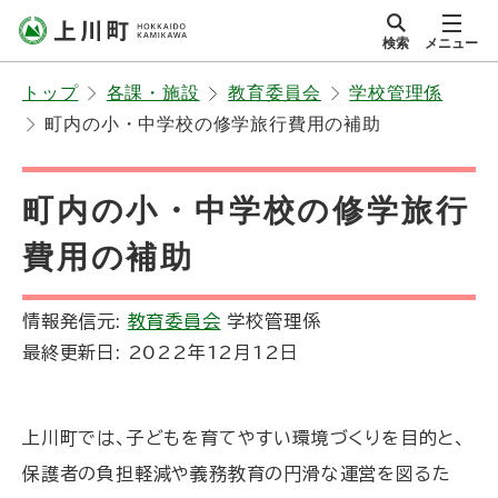
本
検索
メニュー
文
サイト内
北海道上川町
へ
Hokkaido Kamikawa
トップ
各課・施設
教育委員会
学校管理係
メ
Twon
町内の小・中学校の修学旅行費用の補助
ニ
ュ
ー
町内の小・中学校の修学旅行
へ
費用の補助
情報発信元:
教育委員会
学校管理係
最終更新日:
2022年12月12日
上川町では、子どもを育てやすい環境づくりを目的と、
保護者の負担軽減や義務教育の円滑な運営を図るた