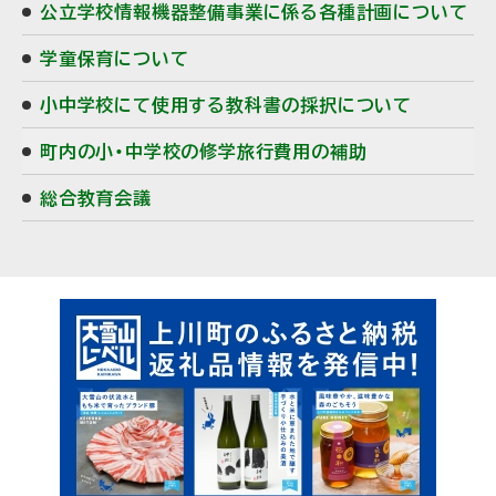
公立学校情報機器整備事業に係る各種計画について
学童保育について
小中学校にて使用する教科書の採択について
町内の小・中学校の修学旅行費用の補助
総合教育会議
ピ
ッ
ク
ア
ッ
プ