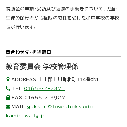
プ
補助金の申請・受領及び返還の手続きについて、児童・
に
生徒の保護者から権限の委任を受けた小中学校の学校
戻
長が行います。
る
問合わせ先・担当窓口
ト
ッ
教育委員会 学校管理係
プ
ADDRESS
上川郡上川町北町114番地1
に
TEL
01658-2-2371
戻
FAX
01658-2-3927
る
MAIL
gakkou@town.hokkaido-
kamikawa.lg.jp