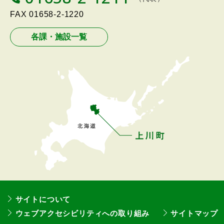
メ
E
L
FAX
01658-2-1220
ニ
ュ
各課・施設一覧
ー
へ
戻
る
サイトについて
ウェブアクセシビリティへの取り組み
サイトマップ