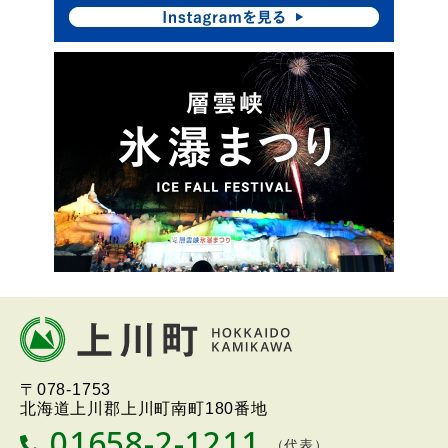
本
文
へ
北海道上川町
Hokkaido Kamikawa
〒078-1753
戻
Twon
北海道上川郡上川町南町180番地
る
01658-2-1211
T
（代表）