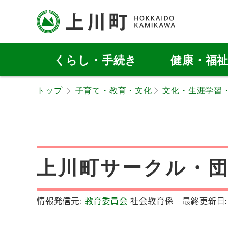
本
本
文
文
へ
へ
北海道上川町
Hokkaido Kamikawa
メ
戻
Twon
くらし・手続き
健康・福
ニ
る
ュ
メ
トップ
子育て・教育・文化
文化・生涯学習
ー
ニ
へ
ュ
ー
へ
戻
上川町サークル・
る
ペ
ー
情報発信元:
教育委員会
社会教育係
最終更新日
ジ
の