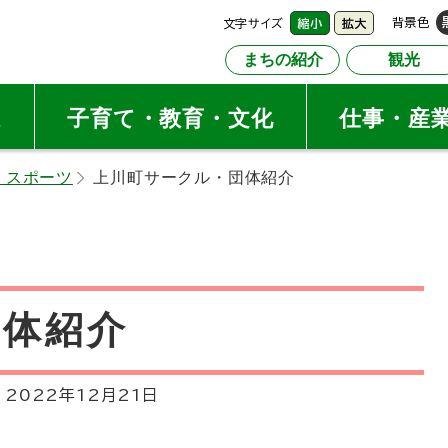
文字サイズ
背景色
縮小
拡大
まちの紹介
観光
祉
子育て・教育・文化
仕事・産
・スポーツ
上川町サークル・団体紹介
団体紹介
:
2022年12月21日