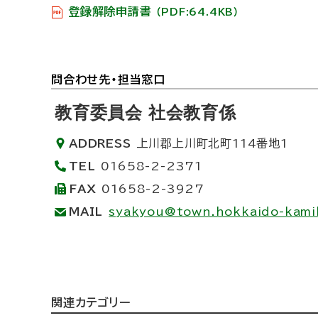
登録解除申請書
（PDF:64.4KB）
ト
問合わせ先・担当窓口
ッ
教育委員会 社会教育係
プ
ADDRESS
上川郡上川町北町114番地1
に
TEL
01658-2-2371
戻
FAX
01658-2-3927
る
MAIL
syakyou@town.hokkaido-kamik
ト
関連カテゴリー