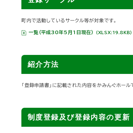
町内で活動しているサークル等が対象です。
一覧（平成30年5月1日現在）
（XLSX:19.8KB）
ト
紹介方法
ッ
プ
「登録申請書」に記載された内容をかみんぐホール
に
戻
る
ト
制度登録及び登録内容の更新
ッ
プ