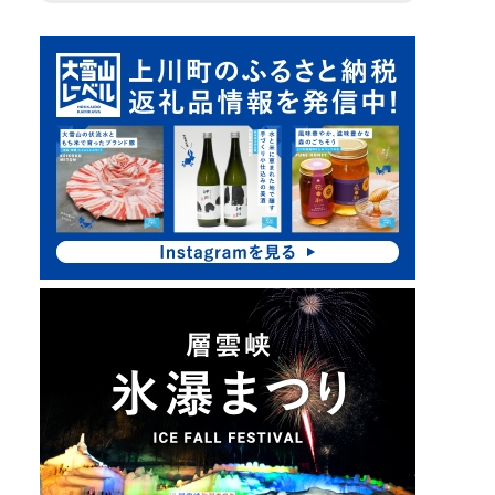
ピ
サ
ッ
イ
ク
ド
ア
・
ッ
プ
メ
ニ
ュ
ー