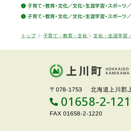
ッ
子育て・教育・文化／文化・生涯学習・スポーツ
プ
子育て・教育・文化／文化・生涯学習・スポーツ
に
戻
トップ
子育て・教育・文化
文化・生涯学習
る
本
文
へ
戻
北海道上川町
Hokkaido Kamikawa
る
〒078-1753
北海道上川郡上
Twon
メ
01658-2-12
T
ニ
E
ュ
L
FAX
01658-2-1220
ー
へ