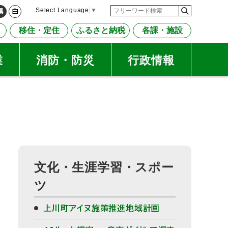
検
検
Select Language
▼
黒
白
索
索
移住・定住
ふるさと納税
各課・施設
キ
ー
ワ
業
消防・防災
行政情報
ー
ド
文化・生涯学習・スポー
ツ
上川町アイヌ施策推進地域計画