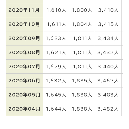
2020年11月
1,610人
1,800人
3,410人
1
2020年10月
1,611人
1,804人
3,415人
1
2020年09月
1,623人
1,811人
3,434人
1
2020年08月
1,621人
1,811人
3,432人
1
2020年07月
1,629人
1,811人
3,440人
1
2020年06月
1,632人
1,835人
3,467人
2
2020年05月
1,645人
1,838人
3,483人
2
2020年04月
1,644人
1,838人
3,482人
2