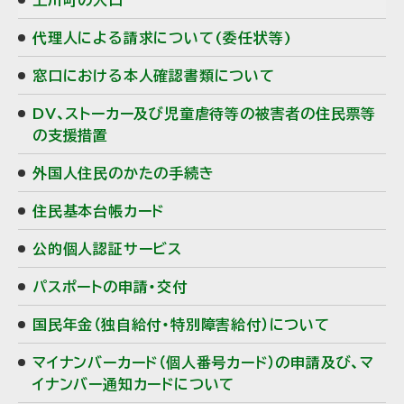
ド
代理人による請求について(委任状等)
・
窓口における本人確認書類について
メ
DV、ストーカー及び児童虐待等の被害者の住民票等
ニ
の支援措置
ュ
外国人住民のかたの手続き
ー
住民基本台帳カード
公的個人認証サービス
パスポートの申請・交付
国民年金（独自給付・特別障害給付）について
マイナンバーカード（個人番号カード）の申請及び、マ
イナンバー通知カードについて