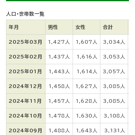
プ
人口・世帯数一覧
に
戻
年月
男性
女性
合計
る
2025年03月
1,427人
1,607人
3,034人
1
2025年02月
1,437人
1,616人
3,053人
2025年01月
1,443人
1,614人
3,057人
1
2024年12月
1,458人
1,627人
3,085人
1
2024年11月
1,457人
1,628人
3,085人
1
2024年10月
1,478人
1,630人
3,108人
1
2024年09月
1,488人
1,643人
3,131人