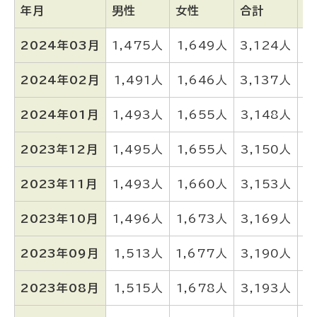
戻
年月
男性
女性
合計
世
る
2024年03月
1,475人
1,649人
3,124人
1
2024年02月
1,491人
1,646人
3,137人
1
2024年01月
1,493人
1,655人
3,148人
1
2023年12月
1,495人
1,655人
3,150人
1
2023年11月
1,493人
1,660人
3,153人
1
2023年10月
1,496人
1,673人
3,169人
1
2023年09月
1,513人
1,677人
3,190人
1
2023年08月
1,515人
1,678人
3,193人
1