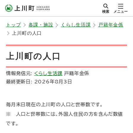
本
検索
メニュー
文
サイト内
北海道上川町
へ
Hokkaido Kamikawa
トップ
各課・施設
くらし生活課
戸籍年金係
メ
Twon
上川町の人口
ニ
ュ
ー
上川町の人口
へ
情報発信元:
くらし生活課
戸籍年金係
最終更新日:
2026年8月3日
毎月末日現在の上川町の人口と世帯数です。
※ 人口と世帯数には、外国人住民の方を含んだ数値
です。