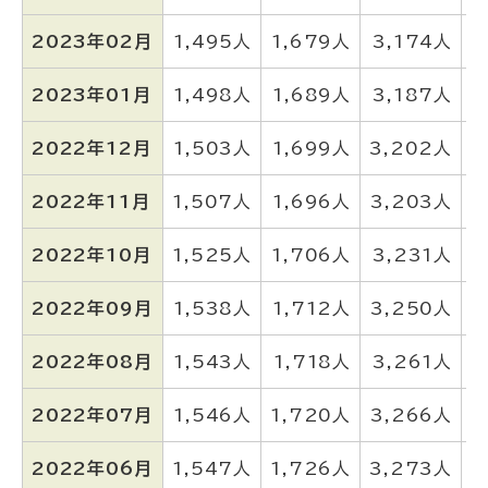
2023年02月
1,495人
1,679人
3,174人
1
2023年01月
1,498人
1,689人
3,187人
1
2022年12月
1,503人
1,699人
3,202人
1
2022年11月
1,507人
1,696人
3,203人
1
2022年10月
1,525人
1,706人
3,231人
1
2022年09月
1,538人
1,712人
3,250人
1
2022年08月
1,543人
1,718人
3,261人
1
2022年07月
1,546人
1,720人
3,266人
1
2022年06月
1,547人
1,726人
3,273人
1