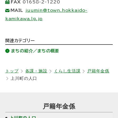
FAX
01658-2-1220
戻
MAIL
juumin@town.hokkaido-
る
kamikawa.lg.jp
ト
関連カテゴリー
ッ
まちの紹介／まちの概要
プ
に
戻
トップ
各課・施設
くらし生活課
戸籍年金係
上川町の人口
る
サ
戸籍年金係
イ
上川町の人口