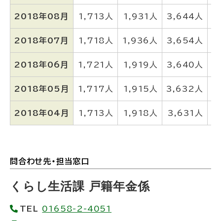
2018年08月
1,713人
1,931人
3,644人
2
2018年07月
1,718人
1,936人
3,654人
2
2018年06月
1,721人
1,919人
3,640人
2
2018年05月
1,717人
1,915人
3,632人
2
2018年04月
1,713人
1,918人
3,631人
2
問合わせ先・担当窓口
ト
ッ
くらし生活課 戸籍年金係
プ
TEL
01658-2-4051
に