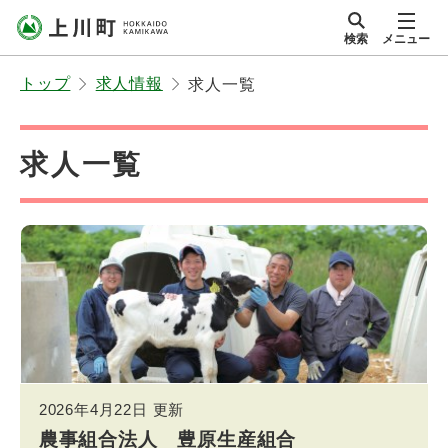
本
検索
メニュー
文
サイト内
北海道上川町
へ
Hokkaido Kamikawa
トップ
求人情報
求人一覧
メ
Twon
ニ
ュ
求人一覧
ー
へ
求
ページ内目次
人
求
情
人
報
情
新
報
着
新
2026年4月22日
更新
順
着
農事組合法人 豊原生産組合