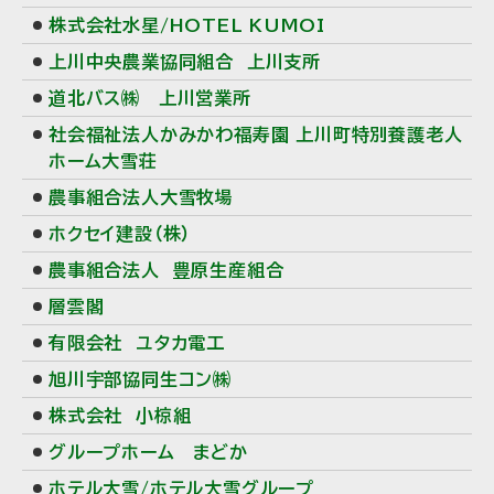
メ
株式会社水星/HOTEL KUMOI
ニ
上川中央農業協同組合 上川支所
ュ
道北バス㈱ 上川営業所
ー
社会福祉法人かみかわ福寿園 上川町特別養護老人
ホーム大雪荘
農事組合法人大雪牧場
ホクセイ建設（株）
農事組合法人 豊原生産組合
層雲閣
有限会社 ユタカ電工
旭川宇部協同生コン㈱
株式会社 小椋組
グループホーム まどか
ホテル大雪/ホテル大雪グループ