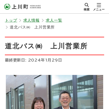
本
検索
メニュー
文
サイト内
北海道上川町
へ
Hokkaido Kamikawa
トップ
求人情報
求人一覧
メ
Twon
道北バス㈱ 上川営業所
ニ
ュ
ー
道北バス㈱ 上川営業所
へ
最終更新日:
2024年1月29日