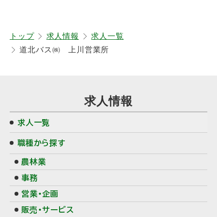
ト
トップ
求人情報
求人一覧
ッ
道北バス㈱ 上川営業所
プ
に
サ
戻
求人情報
る
イ
求人一覧
ド
職種から探す
・
農林業
メ
事務
ニ
営業・企画
ュ
販売・サービス