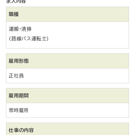
求人内容
に
戻
職種
る
運搬・清掃
(路線バス運転士)
雇用形態
正社員
雇用期間
常時雇用
仕事の内容