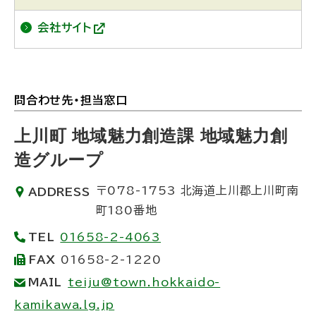
会社サイト
(
外
部
サ
イ
ト
問合わせ先・担当窓口
ト
)
ッ
上川町 地域魅力創造課 地域魅力創
プ
造グループ
に
〒078-1753
北海道上川郡上川町南
ADDRESS
戻
町180番地
る
TEL
01658-2-4063
FAX
01658-2-1220
MAIL
teiju@town.hokkaido-
kamikawa.lg.jp