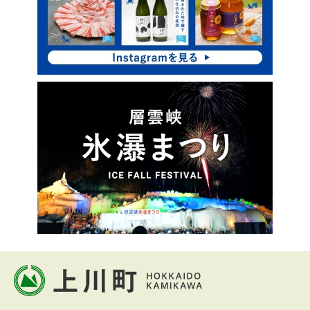
ッ
プ
本
文
へ
北海道上川町
Hokkaido Kamikawa