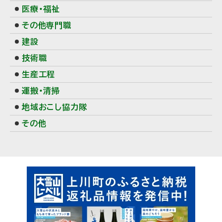
ー
医療・福祉
その他専門職
建設
技術職
生産工程
運搬・清掃
地域おこし協力隊
その他
ピ
ッ
ク
ア