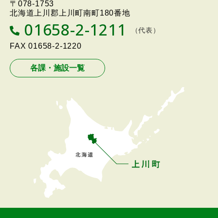
〒078-1753
戻
Twon
北海道上川郡上川町南町180番地
る
01658-2-1211
T
（代表）
メ
E
L
FAX
01658-2-1220
ニ
ュ
各課・施設一覧
ー
へ
戻
る