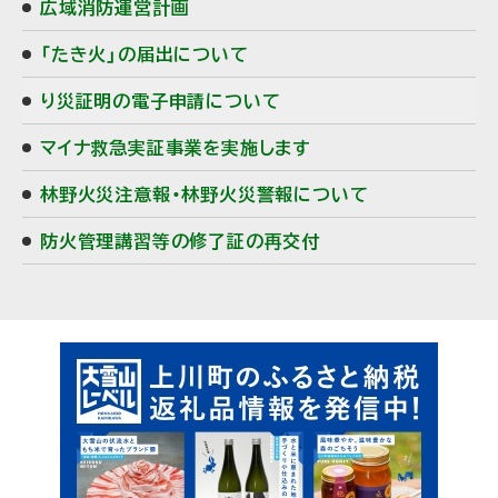
広域消防運営計画
ド
「たき火」の届出について
・
り災証明の電子申請について
メ
マイナ救急実証事業を実施します
ニ
林野火災注意報・林野火災警報について
ュ
防火管理講習等の修了証の再交付
ー
ピ
ッ
ク
ア
ッ