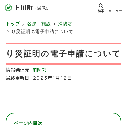
本
検索
メニュー
文
サイト内
北海道上川町
へ
Hokkaido Kamikawa
トップ
各課・施設
消防署
メ
Twon
り災証明の電子申請について
ニ
ュ
ー
り災証明の電子申請について
へ
情報発信元:
消防署
最終更新日:
2025年1月12日
ページ内目次