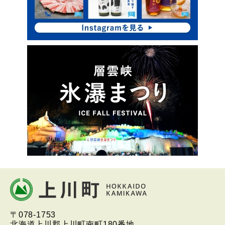
プ
本
文
へ
北海道上川町
Hokkaido Kamikawa
〒078-1753
戻
Twon
北海道上川郡上川町南町180番地