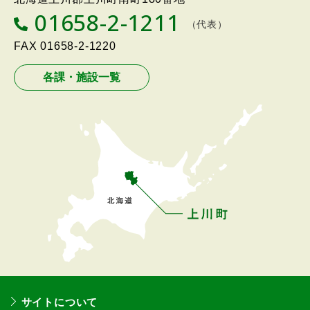
る
01658-2-1211
T
（代表）
メ
E
L
FAX
01658-2-1220
ニ
ュ
各課・施設一覧
ー
へ
戻
る
サイトについて