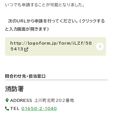
いつでも申請することが可能となりました。
次のURLから申請を行ってください。(クリックする
と入力画面が開きます)
http://logoform.jp/form/iLZf/58
5413
(
外
部
サ
イ
ト
問合わせ先・担当窓口
ト
)
ッ
消防署
プ
ADDRESS
上川町北町202番地
に
TEL
01658-2-1040
戻