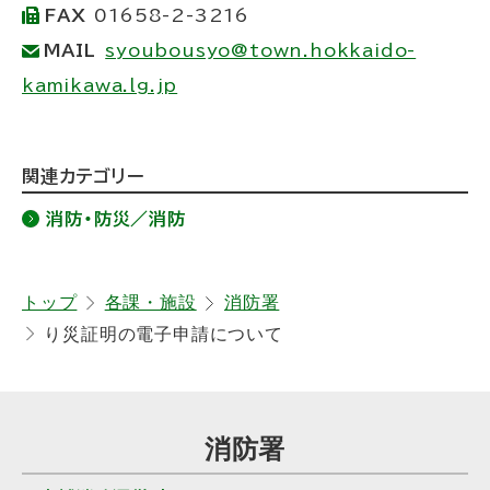
FAX
01658-2-3216
る
MAIL
syoubousyo@town.hokkaido-
kamikawa.lg.jp
ト
関連カテゴリー
ッ
消防・防災／消防
プ
に
戻
トップ
各課・施設
消防署
り災証明の電子申請について
る
サ
消防署
イ