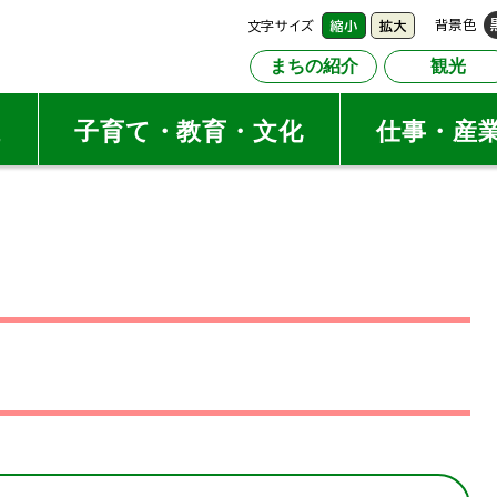
文字サイズ
背景色
縮小
拡大
まちの紹介
観光
祉
子育て・教育・文化
仕事・産
園