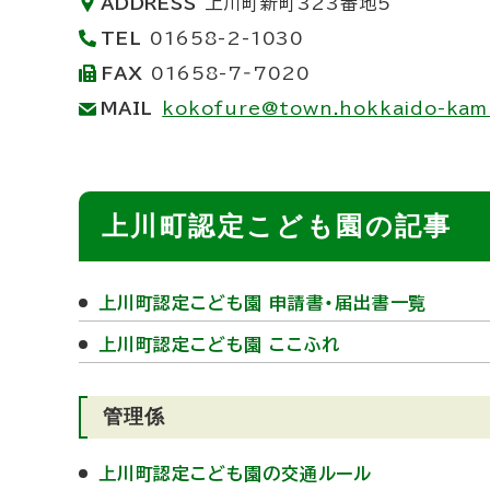
ADDRESS
上川町新町323番地5
TEL
01658-2-1030
FAX
01658-7‐7020
MAIL
kokofure@town.hokkaido-kami
ト
上川町認定こども園の記事
ッ
プ
上川町認定こども園 申請書・届出書一覧
に
上川町認定こども園 ここふれ
戻
る
管理係
上川町認定こども園の交通ルール