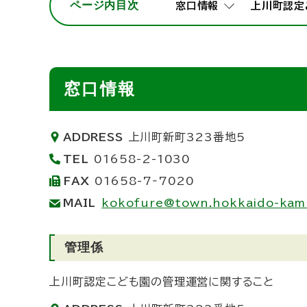
ページ内目次
窓口情報
上川町認定
ト
ッ
プ
へ
窓口情報
戻
る
ADDRESS
上川町新町323番地5
TEL
01658-2-1030
FAX
01658-7‐7020
MAIL
kokofure@town.hokkaido-kami
管理係
上川町認定こども園の管理運営に関すること