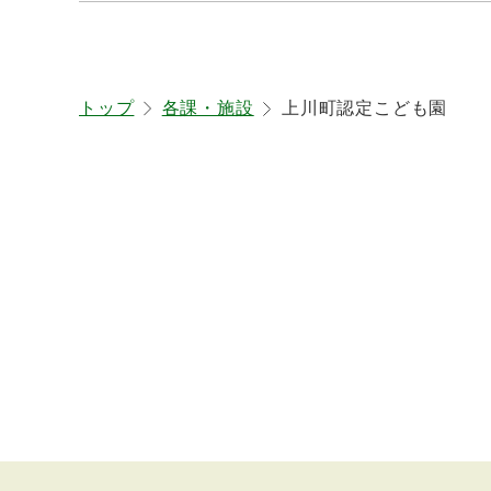
ト
トップ
各課・施設
上川町認定こども園
ッ
プ
に
戻
る
本