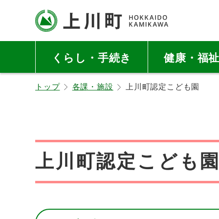
本
本
文
文
へ
へ
北海道上川町
Hokkaido Kamikawa
メ
戻
Twon
くらし・手続き
健康・福
ニ
る
ュ
メ
トップ
各課・施設
上川町認定こども園
ー
ニ
へ
ュ
ー
へ
戻
上川町認定こども
る
ペ
ー
ジ
の