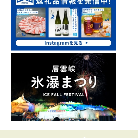
ク
ア
ッ
プ