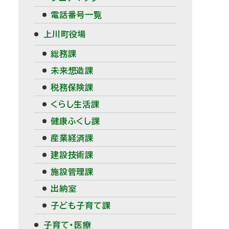
メ
電話番号一覧
ニ
上川町役場
総務課
ュ
未来想造課
ー
税務保険課
くらし生活課
健康ふくし課
産業経済課
建設技術課
施設管理課
出納室
子ども子育て課
子育て・医療