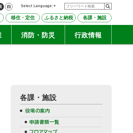
検
検
Select Language
▼
黒
白
索
索
移住・定住
ふるさと納税
各課・施設
キ
ー
ワ
業
消防・防災
行政情報
ー
ド
サ
各課・施設
イ
役場の案内
ド
申請書類一覧
・
フロアマップ