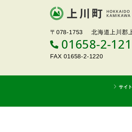
文
へ
戻
北海道上川町
Hokkaido Kamikawa
る
〒078-1753
北海道上川郡上
Twon
メ
01658-2-12
T
ニ
E
ュ
L
FAX
01658-2-1220
ー
へ
戻
る
サイ