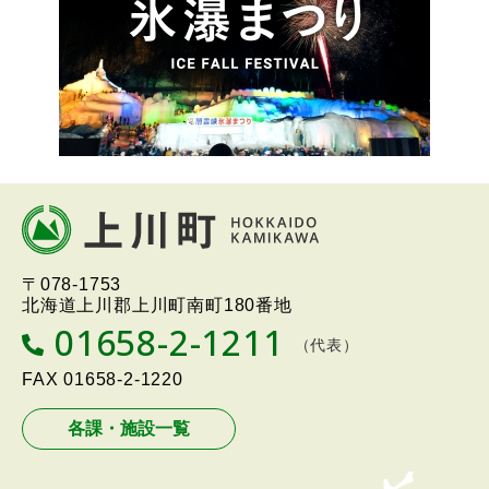
ー
本
文
へ
北海道上川町
Hokkaido Kamikawa
〒078-1753
戻
Twon
北海道上川郡上川町南町180番地
る
01658-2-1211
T
（代表）
メ
E
L
FAX
01658-2-1220
ニ
ュ
各課・施設一覧
ー
へ