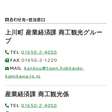
問合わせ先・担当窓口
ト
ッ
上川町 産業経済課 商工観光グルー
プ
プ
に
TEL
01658-2-4058
戻
FAX
01658-2-1220
る
MAIL
kankou@town.hokkaido-
kamikawa.lg.jp
産業経済課 商工観光係
TEL
01658-2-4058