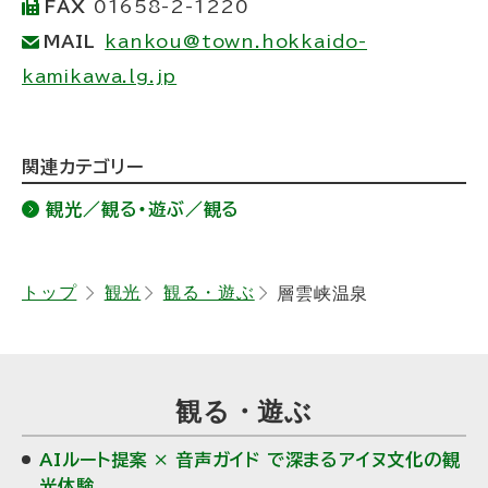
FAX
01658-2-1220
MAIL
kankou@town.hokkaido-
kamikawa.lg.jp
ト
関連カテゴリー
ッ
観光／観る・遊ぶ／観る
プ
に
戻
トップ
観光
観る・遊ぶ
層雲峡温泉
る
観る・遊ぶ
AIルート提案 × 音声ガイド で深まるアイヌ文化の観
光体験