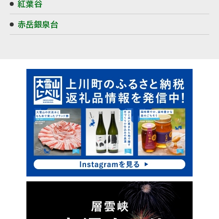
紅葉谷
赤岳銀泉台
ピ
サ
ッ
イ
ク
ド
ア
・
ッ
プ
メ
ニ
ュ