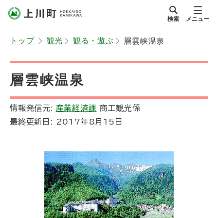
本
検索
メニュー
文
サイト内
北海道上川町
へ
Hokkaido Kamikawa
トップ
観光
観る・遊ぶ
層雲峡温泉
メ
Twon
ニ
ュ
層雲峡温泉
ー
へ
情報発信元:
産業経済課
商工観光係
最終更新日:
2017年8月15日