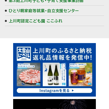
第3期上川町子ども・子育て支援事業計画
ひとり親家庭等就業・自立支援センター
上川町認定こども園 ここふれ
ピ
サ
ッ
イ
ク
ド
ア
・
ッ
プ
メ
ニ
ュ