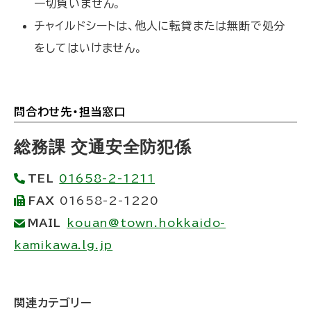
一切負いません。
チャイルドシートは、他人に転貸または無断で処分
をしてはいけません。
問合わせ先・担当窓口
ト
ッ
総務課 交通安全防犯係
プ
TEL
01658-2-1211
に
FAX
01658-2-1220
戻
MAIL
kouan@town.hokkaido-
る
kamikawa.lg.jp
ト
関連カテゴリー