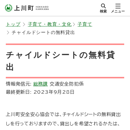
本
検索
メニュー
文
サイト内
北海道上川町
へ
Hokkaido Kamikawa
トップ
子育て・教育・文化
子育て
メ
Twon
チャイルドシートの無料貸出
ニ
ュ
ー
チャイルドシートの無料貸
へ
出
情報発信元:
総務課
交通安全防犯係
最終更新日:
2023年9月28日
上川町安全安心協会では、チャイルドシートの無料貸出
しを行っておりますので、貸出しを希望されるかたは、