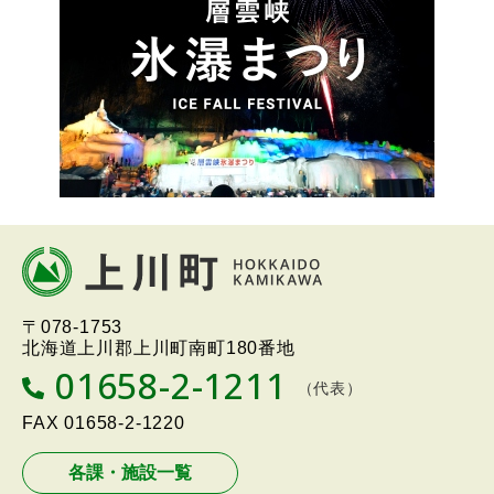
ー
本
文
へ
北海道上川町
Hokkaido Kamikawa
〒078-1753
戻
Twon
北海道上川郡上川町南町180番地
る
01658-2-1211
T
（代表）
メ
E
L
FAX
01658-2-1220
ニ
ュ
各課・施設一覧
ー