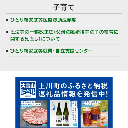
子育て
ひとり親家庭等医療費助成制度
民法等の一部改正法（父母の離婚後等の子の養育に
関する見直し）について
ひとり親家庭等就業・自立支援センター
ピ
サ
ッ
イ
ク
ド
ア
・
ッ
プ