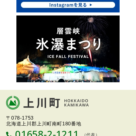
メ
ニ
ュ
ー
本
文
へ
北海道上川町
Hokkaido Kamikawa
〒078-1753
戻
Twon
北海道上川郡上川町南町180番地
る
01658-2-1211
T
（代表）