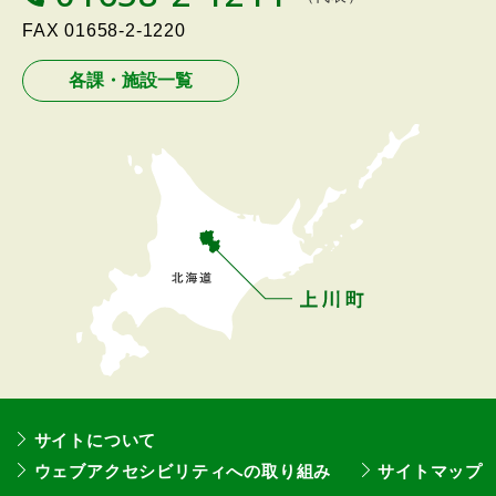
メ
E
L
FAX
01658-2-1220
ニ
ュ
各課・施設一覧
ー
へ
戻
る
サイトについて
ウェブアクセシビリティへの取り組み
サイトマップ