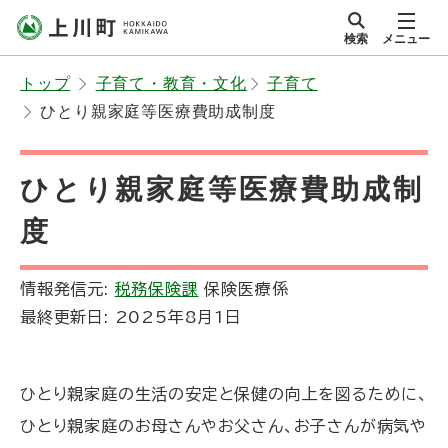
本
検索
メニュー
文
サイト内
北海道上川町
へ
Hokkaido Kamikawa
トップ
子育て・教育・文化
子育て
メ
Twon
ひとり親家庭等医療費助成制度
ニ
ュ
ー
ひとり親家庭等医療費助成制
へ
度
情報発信元:
税務保険課
保険医療係
最終更新日:
2025年8月1日
ひとり親家庭の生活の安定と保健の向上を図るために、
ひとり親家庭のお母さんやお父さん、お子さんが病気や