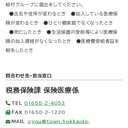
給付グループに届出をしてください。
●氏名や住所が変わるとき ●加入している医療保
険が変わるとき ●ひとり親家庭でなくなったとき
●死亡したとき ●生活保護の受給等により医療保
険の加入資格がなくなったとき ●医療費受給者証を
紛失したとき
問合わせ先・担当窓口
ト
ッ
税務保険課 保険医療係
プ
TEL
01658-2-4053
に
FAX
01658-2-1220
戻
MAIL
iryou@town.hokkaido-
る