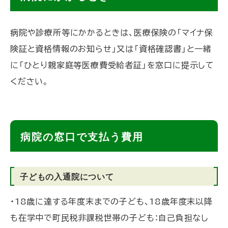
ッ
プ
病院や診療所等にかかるときは、医療保険の「マイナ保
に
険証と資格情報のお知らせ」又は「資格確認書」と一緒
戻
に「ひとり親家庭等医療費受給者証」を窓口に提示して
る
ください。
ト
病院の窓口で支払う費用
ッ
プ
子どもの入通院について
に
戻
・18歳に達する年度末までの子ども、18歳年度末以降
る
も在学中で町民税非課税世帯の子ども：自己負担なし