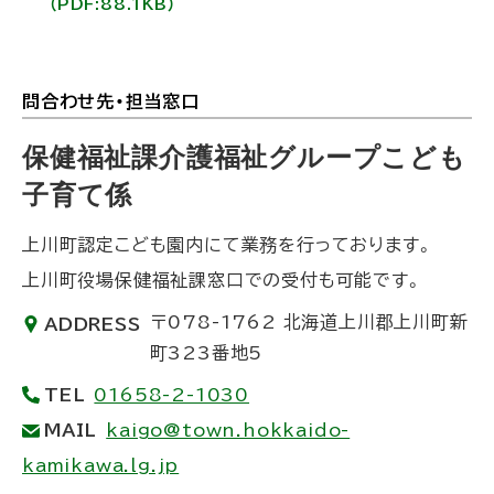
（PDF:88.1KB）
問合わせ先・担当窓口
ト
ッ
保健福祉課介護福祉グループこども
プ
子育て係
に
上川町認定こども園内にて業務を行っております。
戻
上川町役場保健福祉課窓口での受付も可能です。
る
〒078-1762
北海道上川郡上川町新
ADDRESS
町323番地5
TEL
01658-2-1030
MAIL
kaigo@town.hokkaido-
kamikawa.lg.jp