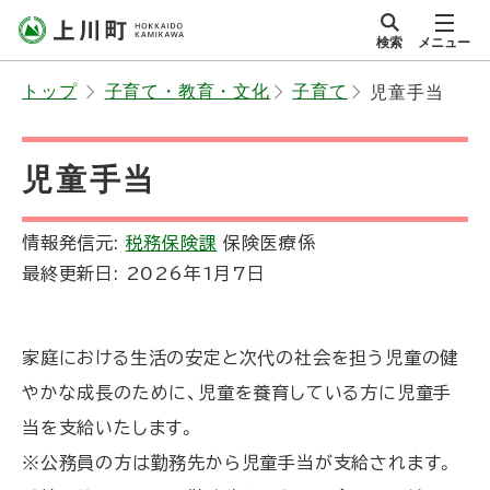
本
検索
メニュー
文
サイト内
北海道上川町
へ
Hokkaido Kamikawa
トップ
子育て・教育・文化
子育て
児童手当
メ
Twon
ニ
ュ
児童手当
ー
へ
情報発信元:
税務保険課
保険医療係
最終更新日:
2026年1月7日
家庭における生活の安定と次代の社会を担う児童の健
やかな成長のために、児童を養育している方に児童手
当を支給いたします。
※公務員の方は勤務先から児童手当が支給されます。