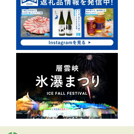
イ
ク
ド
ア
・
ッ
プ
メ
ニ
ュ
ー
本