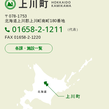
文
へ
北海道上川町
Hokkaido Kamikawa
〒078-1753
戻
Twon
北海道上川郡上川町南町180番地
る
01658-2-1211
T
（代表）
メ
E
L
FAX
01658-2-1220
ニ
ュ
各課・施設一覧
ー
へ
戻
る